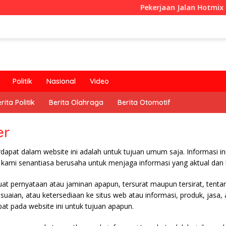
Pekerjaan Jalan Hotmix C
Politik
Nasional
Video
rita Politik
Berita Olahraga
Berita Otomotif
er
rdapat dalam website ini adalah untuk tujuan umum saja. Informasi in
kami senantiasa berusaha untuk menjaga informasi yang aktual dan 
t pernyataan atau jaminan apapun, tersurat maupun tersirat, tentan
suaian, atau ketersediaan ke situs web atau informasi, produk, jasa
pat pada website ini untuk tujuan apapun.