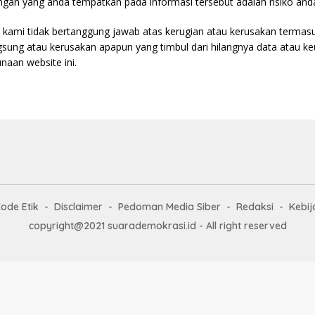
ngan yang anda tempatkan pada informasi tersebut adalah risiko anda
kami tidak bertanggung jawab atas kerugian atau kerusakan termas
ngsung atau kerusakan apapun yang timbul dari hilangnya data atau 
naan website ini.
ode Etik
Disclaimer
Pedoman Media Siber
Redaksi
Kebij
copyright@2021 suarademokrasi.id - All right reserved