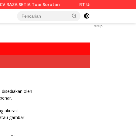
V RAZA SETIA Tuai Sorotan
RT Usulkan Lomba Kebersiha
tutup
i disediakan oleh
benar.
g akurasi
, atau gambar