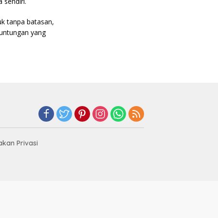
 sendiri.
uk tanpa batasan,
keuntungan yang
akan Privasi