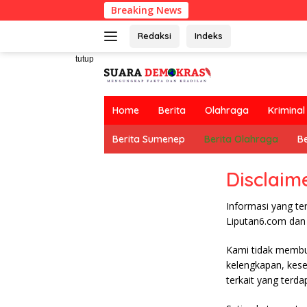
Langsung
Breaking News
ke
konten
Redaksi
Indeks
tutup
Home
Berita
Olahraga
Kriminal
Berita Sumenep
Berita Olahraga
Be
Disclaim
Informasi yang te
Liputan6.com dan 
Kami tidak membua
kelengkapan, kese
terkait yang terda