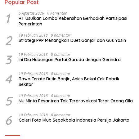
Popular Post
1
5 Agustus 2026
0 Komentar
RT Usulkan Lomba Kebersihan Berhadiah Partisipasi
Pemerintah
2
19 Februari 2018
0 Komentar
Strategi PPP Menangkan Duet Ganjar dan Gus Yasin
3
19 Februari 2018
0 Komentar
Ini Dia Hubungan Partai Garuda dengan Gerindra
4
19 Februari 2018
0 Komentar
Rawa Terate Rutin Banjir, Anies Bakal Cek Pabrik
Sekitar
5
19 Februari 2018
0 Komentar
NU Minta Pesantren Tak Terprovokasi Teror Orang Gila
6
19 Februari 2018
0 Komentar
Galeri Foto Klub Sepakbola Indonesia Persija Jakarta