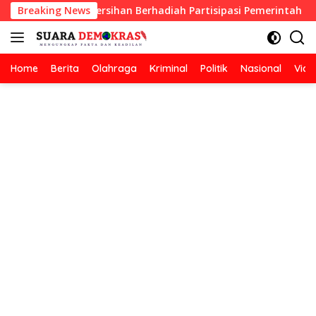
Langsung
an Lomba Kebersihan Berhadiah Partisipasi Pemerintah
Breaking News
ke
konten
Home
Berita
Olahraga
Kriminal
Politik
Nasional
Vide