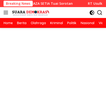
Langsung
an Hotmix CV RAZA SETIA Tuai Sorotan
Breaking News
RT Usulkan Lomb
ke
konten
Home
Berita
Olahraga
Kriminal
Politik
Nasional
Vide