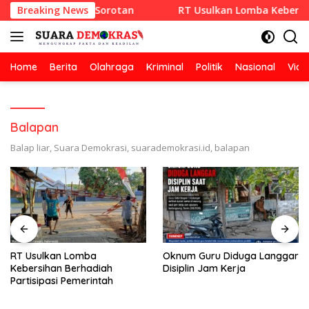
Langsung
AZA SETIA Tuai Sorotan
Breaking News
RT Usulkan Lomba Kebersihan Be
ke
konten
Home
Berita
Olahraga
Kriminal
Politik
Nasional
Vide
Balapan
Balap liar, Suara Demokrasi, suarademokrasi.id, balapan
RT Usulkan Lomba
Oknum Guru Diduga Langgar
Kebersihan Berhadiah
Disiplin Jam Kerja
Partisipasi Pemerintah