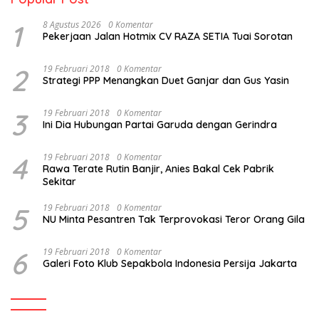
1
8 Agustus 2026
0 Komentar
Pekerjaan Jalan Hotmix CV RAZA SETIA Tuai Sorotan
2
19 Februari 2018
0 Komentar
Strategi PPP Menangkan Duet Ganjar dan Gus Yasin
3
19 Februari 2018
0 Komentar
Ini Dia Hubungan Partai Garuda dengan Gerindra
4
19 Februari 2018
0 Komentar
Rawa Terate Rutin Banjir, Anies Bakal Cek Pabrik
Sekitar
5
19 Februari 2018
0 Komentar
NU Minta Pesantren Tak Terprovokasi Teror Orang Gila
6
19 Februari 2018
0 Komentar
Galeri Foto Klub Sepakbola Indonesia Persija Jakarta