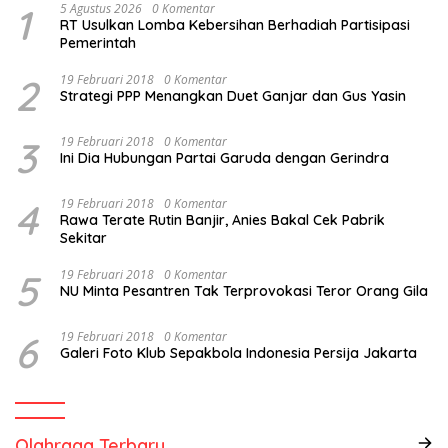
1
5 Agustus 2026
0 Komentar
RT Usulkan Lomba Kebersihan Berhadiah Partisipasi
Pemerintah
2
19 Februari 2018
0 Komentar
Strategi PPP Menangkan Duet Ganjar dan Gus Yasin
3
19 Februari 2018
0 Komentar
Ini Dia Hubungan Partai Garuda dengan Gerindra
4
19 Februari 2018
0 Komentar
Rawa Terate Rutin Banjir, Anies Bakal Cek Pabrik
Sekitar
5
19 Februari 2018
0 Komentar
NU Minta Pesantren Tak Terprovokasi Teror Orang Gila
6
19 Februari 2018
0 Komentar
Galeri Foto Klub Sepakbola Indonesia Persija Jakarta
Olahraga Terbaru