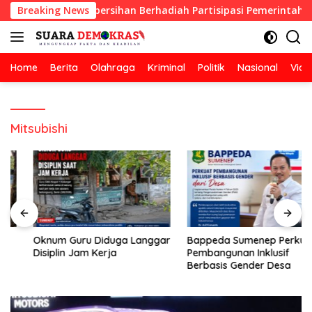
Langsung
kan Lomba Kebersihan Berhadiah Partisipasi Pemerintah
Breaking News
ke
konten
Home
Berita
Olahraga
Kriminal
Politik
Nasional
Vide
Mitsubishi
Oknum Guru Diduga Langgar
Bappeda Sumenep Perkuat
Disiplin Jam Kerja
Pembangunan Inklusif
Berbasis Gender Desa