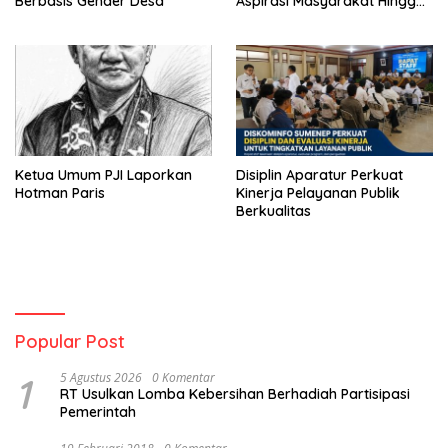
Berbasis Gender Desa
Aspirasi Masyarakat Hingga
Kepulauan
Ketua Umum PJI Laporkan
Disiplin Aparatur Perkuat
Hotman Paris
Kinerja Pelayanan Publik
Berkualitas
Popular Post
1
5 Agustus 2026
0 Komentar
RT Usulkan Lomba Kebersihan Berhadiah Partisipasi
Pemerintah