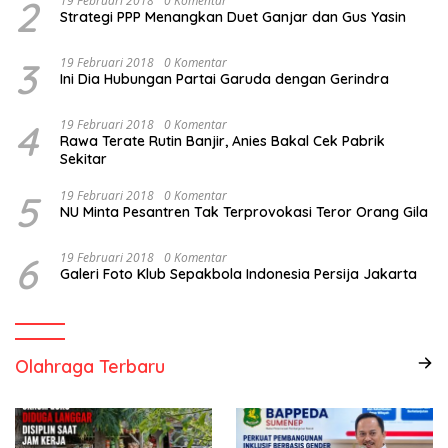
2
19 Februari 2018
0 Komentar
Strategi PPP Menangkan Duet Ganjar dan Gus Yasin
3
19 Februari 2018
0 Komentar
Ini Dia Hubungan Partai Garuda dengan Gerindra
4
19 Februari 2018
0 Komentar
Rawa Terate Rutin Banjir, Anies Bakal Cek Pabrik
Sekitar
5
19 Februari 2018
0 Komentar
NU Minta Pesantren Tak Terprovokasi Teror Orang Gila
6
19 Februari 2018
0 Komentar
Galeri Foto Klub Sepakbola Indonesia Persija Jakarta
Olahraga Terbaru