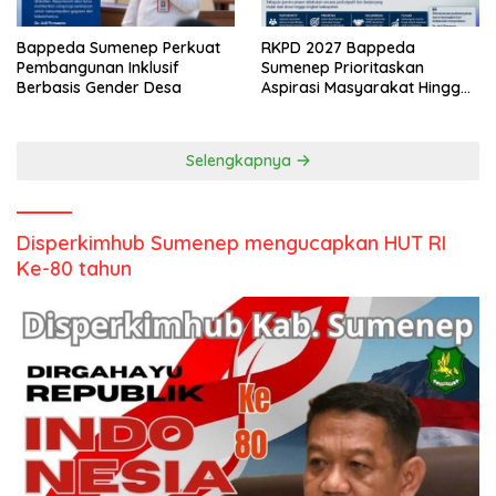
Bappeda Sumenep Perkuat
RKPD 2027 Bappeda
Pembangunan Inklusif
Sumenep Prioritaskan
Berbasis Gender Desa
Aspirasi Masyarakat Hingga
Kepulauan
Selengkapnya
Disperkimhub Sumenep mengucapkan HUT RI
Ke-80 tahun