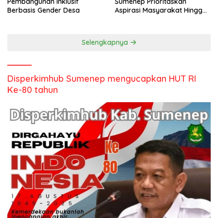
Pembangunan Inklusif
Sumenep Prioritaskan
Berbasis Gender Desa
Aspirasi Masyarakat Hingga
Kepulauan
Selengkapnya
Disperkimhub Sumenep mengucapkan HUT RI
Ke-80 tahun