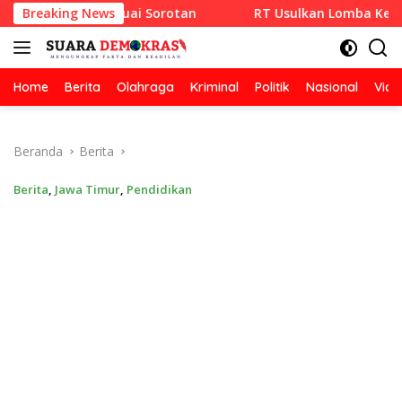
Langsung
SETIA Tuai Sorotan
Breaking News
RT Usulkan Lomba Kebersihan Berha
ke
konten
Home
Berita
Olahraga
Kriminal
Politik
Nasional
Vide
Beranda
Berita
Berita
,
Jawa Timur
,
Pendidikan