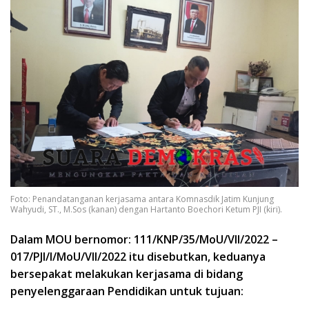
Foto: Penandatanganan kerjasama antara Komnasdik Jatim Kunjung
Wahyudi, ST., M.Sos (kanan) dengan Hartanto Boechori Ketum PJI (kiri).
Dalam MOU bernomor: 111/KNP/35/MoU/VII/2022 –
017/PJI/I/MoU/VII/2022 itu disebutkan, keduanya
bersepakat melakukan kerjasama di bidang
penyelenggaraan Pendidikan untuk tujuan: