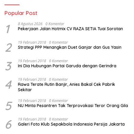
Popular Post
1
8 Agustus 2026
0 Komentar
Pekerjaan Jalan Hotmix CV RAZA SETIA Tuai Sorotan
2
19 Februari 2018
0 Komentar
Strategi PPP Menangkan Duet Ganjar dan Gus Yasin
3
19 Februari 2018
0 Komentar
Ini Dia Hubungan Partai Garuda dengan Gerindra
4
19 Februari 2018
0 Komentar
Rawa Terate Rutin Banjir, Anies Bakal Cek Pabrik
Sekitar
5
19 Februari 2018
0 Komentar
NU Minta Pesantren Tak Terprovokasi Teror Orang Gila
6
19 Februari 2018
0 Komentar
Galeri Foto Klub Sepakbola Indonesia Persija Jakarta