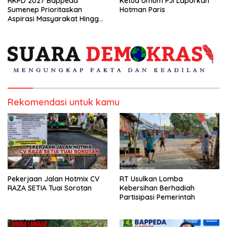
RKPD 2027 Bappeda
Ketua Umum PJI Laporkan
Sumenep Prioritaskan
Hotman Paris
Aspirasi Masyarakat Hingga
Kepulauan
Rekomendasi untuk kamu
Pekerjaan Jalan Hotmix CV
RT Usulkan Lomba
RAZA SETIA Tuai Sorotan
Kebersihan Berhadiah
Partisipasi Pemerintah