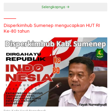
Selengkapnya
Disperkimhub Sumenep mengucapkan HUT RI
Ke-80 tahun
Foto: Kadis Yayak Nurwahyudi