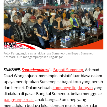
Foto: Panggung kreasi anak bangsa Sumenep dan Bupati Sumenep
Achmad Fauzi mengampanyekan lingkungan.
SUMENEP,
Suarademokrasi
–
Bupati Sumenep
, Achmad
Fauzi Wongsojudo, memimpin inisiatif luar biasa dalam
upaya menciptakan Sumenep sebagai kota yang bersih
dan berseri. Dalam sebuah
kampanye lingkungan
yang
diadakan di pasar Bangkal Sumenep, beliau menggelar
panggung kreasi
anak bangsa Sumenep yang
memadukan budaya lokal dengan musik modern dan