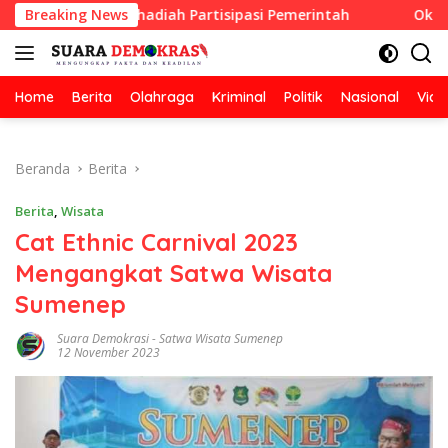
Langsung
sihan Berhadiah Partisipasi Pemerintah
Breaking News
Oknum Guru Di
ke
konten
Home
Berita
Olahraga
Kriminal
Politik
Nasional
Vide
Beranda
Berita
Berita
,
Wisata
Cat Ethnic Carnival 2023
Mengangkat Satwa Wisata
Sumenep
Suara Demokrasi
-
Satwa Wisata Sumenep
12 November 2023