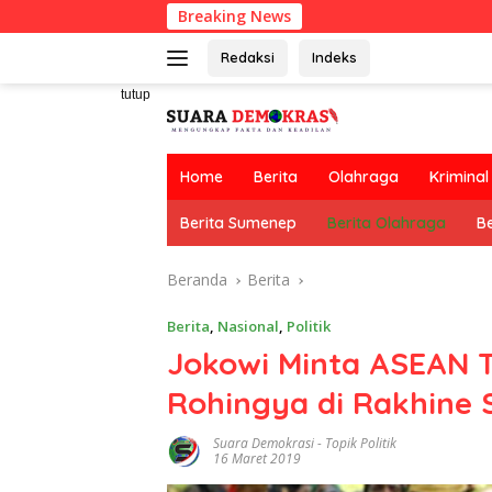
Langsung
Breaking News
RT Usulkan
ke
konten
Redaksi
Indeks
tutup
Home
Berita
Olahraga
Kriminal
Berita Sumenep
Berita Olahraga
Be
Beranda
Berita
Berita
,
Nasional
,
Politik
Jokowi Minta ASEAN 
Rohingya di Rakhine 
Suara Demokrasi
-
Topik Politik
16 Maret 2019