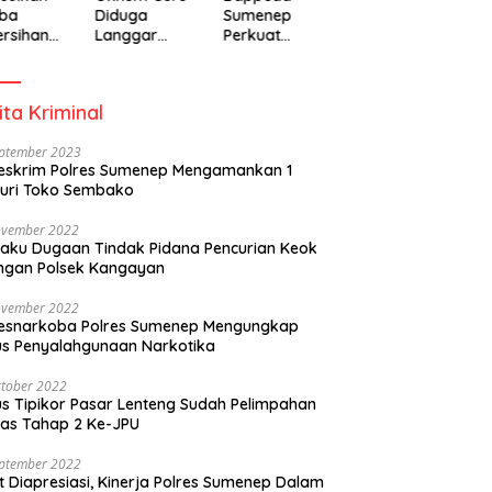
ba
Diduga
Sumenep
rsihan
Langgar
Perkuat
adiah
Disiplin Jam
Pembanguna
isipasi
Kerja
n Inklusif
rintah
Berbasis
ita Kriminal
Gender Desa
eptember 2023
eskrim Polres Sumenep Mengamankan 1
uri Toko Sembako
ovember 2022
laku Dugaan Tindak Pidana Pencurian Keok
ngan Polsek Kangayan
ovember 2022
resnarkoba Polres Sumenep Mengungkap
s Penyalahgunaan Narkotika
tober 2022
s Tipikor Pasar Lenteng Sudah Pelimpahan
as Tahap 2 Ke-JPU
eptember 2022
t Diapresiasi, Kinerja Polres Sumenep Dalam