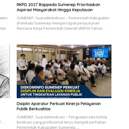
RKPD 2027 Bappeda Sumenep Prioritaskan
Aspirasi Masyarakat Hingga Kepulauan
aten
SUMENEP, Suarademokrasi – Pemerintah Kabupaten
(Pemkab) Sumenep mempercepat penyusunan
atan
Rencana Kerja Pemerintah Daerah (RKPD) Tahun…
Disiplin Aparatur Perkuat Kinerja Pelayanan
Publik Berkualitas
SUMENEP, Suarademokrasi – Penguatan tata kelola
AP…
birokrasi yang profesional terus menjadi perhatian
Pemerintah Kabupaten Sumenep….