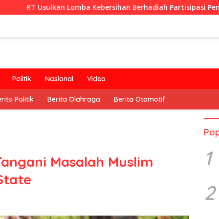
 Lomba Kebersihan Berhadiah Partisipasi Pemerintah
Politik
Nasional
Video
rita Politik
Berita Olahraga
Berita Otomotif
Pop
1
Tangani Masalah Muslim
State
2