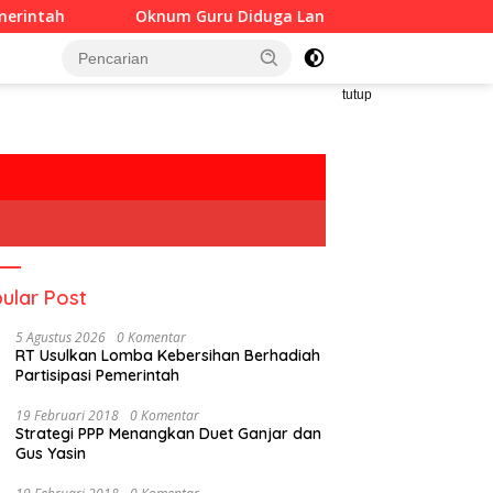
Oknum Guru Diduga Langgar Disiplin Jam Kerja
Bappeda
tutup
ular Post
5 Agustus 2026
0 Komentar
RT Usulkan Lomba Kebersihan Berhadiah
Partisipasi Pemerintah
19 Februari 2018
0 Komentar
Strategi PPP Menangkan Duet Ganjar dan
Gus Yasin