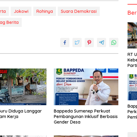
rta
Jokowi
Rohinya
Suara Demokrasi
Ber
ag Berita
RT 
Kebe
Part
Bap
uru Diduga Langgar
Bappeda Sumenep Perkuat
Perk
Jam Kerja
Pembangunan Inklusif Berbasis
Pemb
Gender Desa
Berb