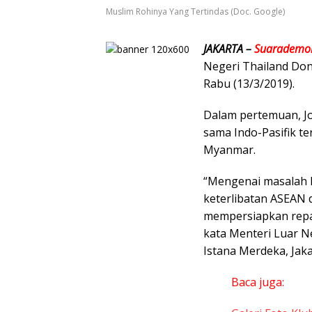
Muslim Rohinya Yang Tertindas (Doc. Google)
JAKARTA –
Suarademok
Negeri Thailand Don
Rabu (13/3/2019).
Dalam pertemuan, J
sama Indo-Pasifik te
Myanmar.
“Mengenai masalah 
keterlibatan ASEAN
mempersiapkan repat
kata Menteri Luar N
Istana Merdeka, Jaka
Baca juga: