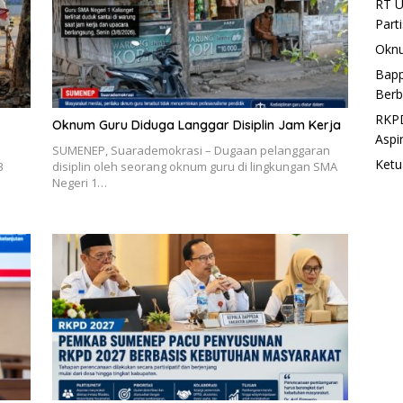
RT U
Part
Oknu
Bapp
Berb
RKPD
Oknum Guru Diduga Langgar Disiplin Jam Kerja
Aspi
SUMENEP, Suarademokrasi – Dugaan pelanggaran
Ketu
3
disiplin oleh seorang oknum guru di lingkungan SMA
Negeri 1…