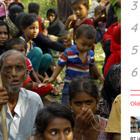
3
4
5
6
Ola
RT U