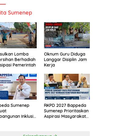
ita Sumenep
Usulkan Lomba
Oknum Guru Diduga
rsihan Berhadiah
Langgar Disiplin Jam
isipasi Pemerintah
Kerja
peda Sumenep
RKPD 2027 Bappeda
uat
Sumenep Prioritaskan
angunan Inklusif
Aspirasi Masyarakat
asis Gender Desa
Hingga Kepulauan