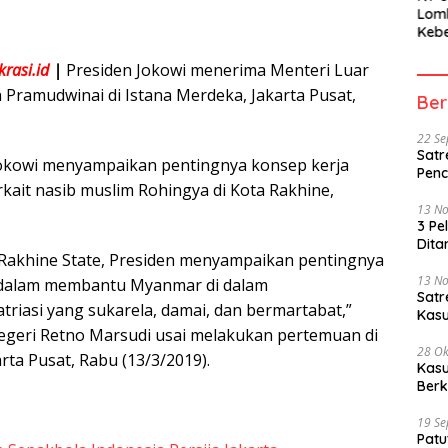
Lom
Kebe
Berh
rasi.id
|
Presiden Jokowi menerima Menteri Luar
Part
Peme
 Pramudwinai di Istana Merdeka, Jakarta Pusat,
Ber
22 S
Satr
okowi menyampaikan pentingnya konsep kerja
Penc
rkait nasib muslim Rohingya di Kota Rakhine,
13 N
3 Pe
Dita
Rakhine State, Presiden menyampaikan pentingnya
13 N
 dalam membantu Myanmar di dalam
Sat
riasi yang sukarela, damai, dan bermartabat,”
Kasu
egeri Retno Marsudi usai melakukan pertemuan di
28 Ok
rta Pusat, Rabu (13/3/2019).
Kasu
Berk
19 S
Patu