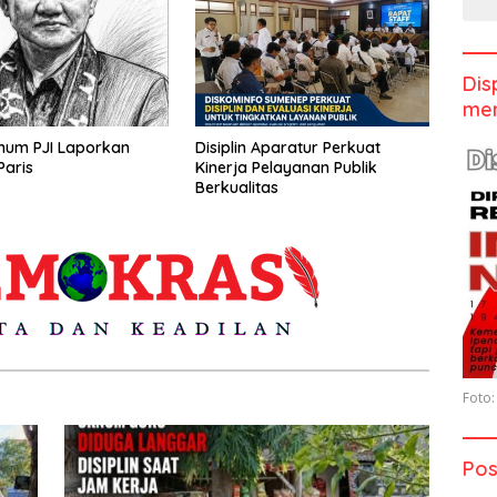
Dis
men
mum PJI Laporkan
Disiplin Aparatur Perkuat
aris
Kinerja Pelayanan Publik
Berkualitas
Foto:
Pos