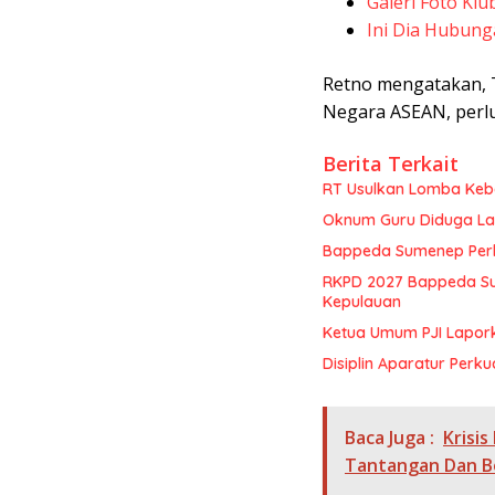
Galeri Foto Klu
Ini Dia Hubung
Retno mengatakan, T
Negara ASEAN, perlu
Berita Terkait
RT Usulkan Lomba Kebe
Oknum Guru Diduga Lan
Bappeda Sumenep Perk
RKPD 2027 Bappeda Su
Kepulauan
Ketua Umum PJI Lapor
Disiplin Aparatur Perku
Baca Juga :
Krisi
Tantangan Dan B