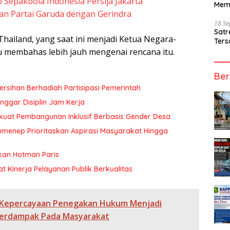
b Sepakbola Indonesia Persija Jakarta
Mem
an Partai Garuda dengan Gerindra
18 S
Sat
hailand, yang saat ini menjadi Ketua Negara-
Ters
 membahas lebih jauh mengenai rencana itu.
Ber
rsihan Berhadiah Partisipasi Pemerintah
ggar Disiplin Jam Kerja
uat Pembangunan Inklusif Berbasis Gender Desa
menep Prioritaskan Aspirasi Masyarakat Hingga
kan Hotman Paris
at Kinerja Pelayanan Publik Berkualitas
s Kepercayaan Penegakan Hukum Menjadi
erdampak Pada Masyarakat