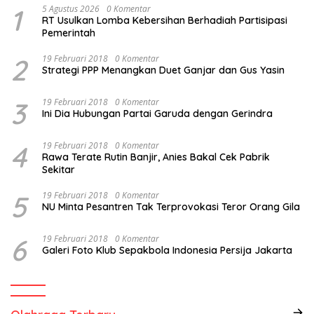
1
5 Agustus 2026
0 Komentar
RT Usulkan Lomba Kebersihan Berhadiah Partisipasi
Pemerintah
2
19 Februari 2018
0 Komentar
Strategi PPP Menangkan Duet Ganjar dan Gus Yasin
3
19 Februari 2018
0 Komentar
Ini Dia Hubungan Partai Garuda dengan Gerindra
4
19 Februari 2018
0 Komentar
Rawa Terate Rutin Banjir, Anies Bakal Cek Pabrik
Sekitar
5
19 Februari 2018
0 Komentar
NU Minta Pesantren Tak Terprovokasi Teror Orang Gila
6
19 Februari 2018
0 Komentar
Galeri Foto Klub Sepakbola Indonesia Persija Jakarta