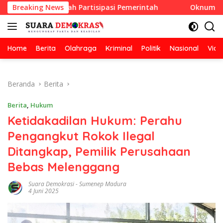
Langsung
Berhadiah Partisipasi Pemerintah
Breaking News
Oknum Guru Diduga L
ke
konten
Home
Berita
Olahraga
Kriminal
Politik
Nasional
Vide
Beranda
Berita
Berita
,
Hukum
Ketidakadilan Hukum: Perahu
Pengangkut Rokok Ilegal
Ditangkap, Pemilik Perusahaan
Bebas Melenggang
Suara Demokrasi
-
Sumenep Madura
4 Juni 2025