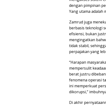
dengan pimpinan perp
Yang utama adalah 
Zamrud juga meneka
berbasis teknologi 
efisiensi, bukan jus
mengingatkan bahwa 
tidak stabil, sehing
perpajakan yang leb
“Harapan masyarakat
mempersulit keadaa
berat justru dibeban
fenomena operasi ta
ini memperkuat pers
dikorupsi,” imbuhnya
Di akhir pernyataa