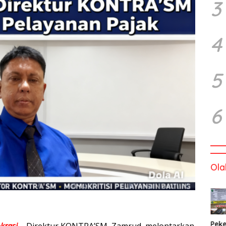
3
4
5
6
Ola
Peke
krasi
– Direktur KONTRA’SM, Zamrud, melontarkan