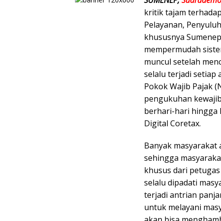
kritik tajam terhada
Pelayanan, Penyuluh
khususnya Sumenep,
mempermudah sistem 
muncul setelah men
selalu terjadi seti
Pokok Wajib Pajak (
pengukuhan kewajib
berhari-hari hingga 
Digital Coretax.
Banyak masyarakat a
sehingga masyaraka
khusus dari petugas
selalu dipadati mas
terjadi antrian pan
untuk melayani masya
akan bisa menghamba