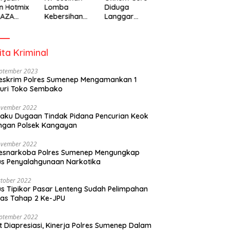
n Hotmix
Lomba
Diduga
RAZA
Kebersihan
Langgar
A Tuai
Berhadiah
Disiplin Jam
otan
Partisipasi
Kerja
Pemerintah
ita Kriminal
eptember 2023
eskrim Polres Sumenep Mengamankan 1
uri Toko Sembako
ovember 2022
laku Dugaan Tindak Pidana Pencurian Keok
ngan Polsek Kangayan
ovember 2022
resnarkoba Polres Sumenep Mengungkap
s Penyalahgunaan Narkotika
tober 2022
s Tipikor Pasar Lenteng Sudah Pelimpahan
as Tahap 2 Ke-JPU
eptember 2022
t Diapresiasi, Kinerja Polres Sumenep Dalam