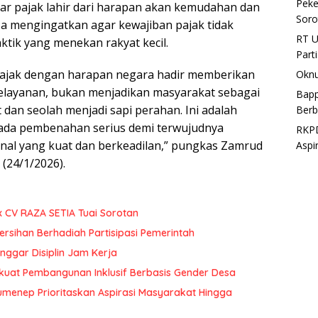
Peke
r pajak lahir dari harapan akan kemudahan dan
Soro
 Ia mengingatkan agar kewajiban pajak tidak
RT U
ktik yang menekan rakyat kecil.
Part
ajak dengan harapan negara hadir memberikan
Oknu
layanan, bukan menjadikan masyarakat sebagai
Bapp
t dan seolah menjadi sapi perahan. Ini adalah
Berb
ada pembenahan serius demi terwujudnya
RKPD
nal yang kuat dan berkeadilan,” pungkas Zamrud
Aspi
(24/1/2026).
x CV RAZA SETIA Tuai Sorotan
rsihan Berhadiah Partisipasi Pemerintah
ggar Disiplin Jam Kerja
uat Pembangunan Inklusif Berbasis Gender Desa
menep Prioritaskan Aspirasi Masyarakat Hingga