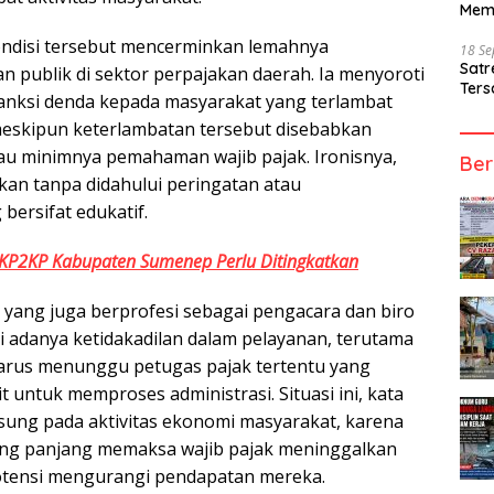
Mem
ndisi tersebut mencerminkan lemahnya
18 S
Sat
 publik di sektor perpajakan daerah. Ia menyoroti
Ters
anksi denda kepada masyarakat yang terlambat
meskipun keterlambatan tersebut disebabkan
au minimnya pemahaman wajib pajak. Ironisnya,
Ber
kan tanpa didahului peringatan atau
bersifat edukatif.
KP2KP Kabupaten Sumenep Perlu Ditingkatkan
d yang juga berprofesi sebagai pengacara dan biro
 adanya ketidakadilan dalam pelayanan, terutama
arus menunggu petugas pajak tertentu yang
it untuk memproses administrasi. Situasi ini, kata
sung pada aktivitas ekonomi masyarakat, karena
g panjang memaksa wajib pajak meninggalkan
otensi mengurangi pendapatan mereka.