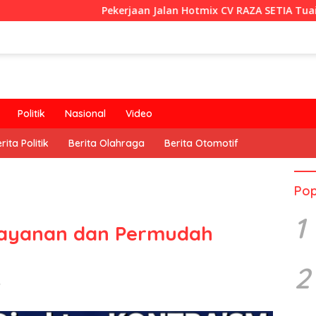
Pekerjaan Jalan Hotmix CV RAZA SETIA Tuai Sorotan
Politik
Nasional
Video
rita Politik
Berita Olahraga
Berita Otomotif
Pop
1
elayanan dan Permudah
2
n