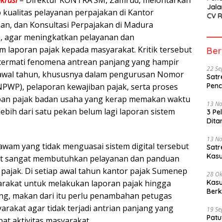
Jala
p kualitas pelayanan perpajakan di Kantor
CV 
an, dan Konsultasi Perpajakan di Madura
SETI
Sor
 agar meningkatkan pelayanan dan
laporan pajak kepada masyarakat. Kritik tersebut
Ber
cermati fenomena antrean panjang yang hampir
22 S
ap awal tahun, khususnya dalam pengurusan Nomor
Satr
NPWP), pelaporan kewajiban pajak, serta proses
Penc
an pajak badan usaha yang kerap memakan waktu
13 N
lebih dari satu pekan belum lagi laporan sistem
3 Pe
Dita
13 N
wam yang tidak menguasai sistem digital tersebut
Sat
Kasu
t sangat membutuhkan pelayanan dan panduan
 pajak. Di setiap awal tahun kantor pajak Sumenep
28 Ok
yarakat untuk melakukan laporan pajak hingga
Kasu
Berk
jang, makan dari itu perlu penambahan petugas
rakat agar tidak terjadi antrian panjang yang
19 S
Patu
t aktivitas masyarakat.