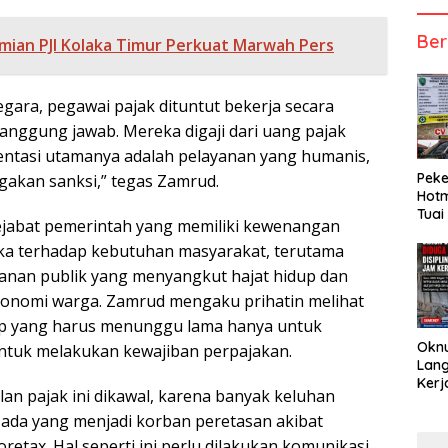
Ber
mian PJI Kolaka Timur Perkuat Marwah Pers
gara, pegawai pajak dituntut bekerja secara
tanggung jawab. Mereka digaji dari uang pajak
ientasi utamanya adalah pelayanan yang humanis,
Peke
akan sanksi,” tegas Zamrud.
Hotm
Tuai
jabat pemerintah yang memiliki kewenangan
ka terhadap kebutuhan masyarakat, terutama
anan publik yang menyangkut hajat hidup dan
onomi warga. Zamrud mengaku prihatin melihat
p yang harus menunggu lama hanya untuk
Okn
ntuk melakukan kewajiban perpajakan.
Lang
Kerj
an pajak ini dikawal, karena banyak keluhan
ada yang menjadi korban peretasan akibat
etax. Hal seperti ini perlu dilakukan komunikasi