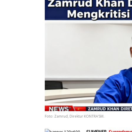
Foto: Zamrud, Direktur KONTRA’SM.
SUMENEP,
Suarademo