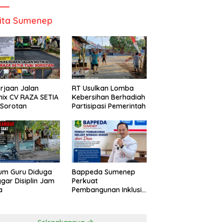
ita Sumenep
rjaan Jalan
RT Usulkan Lomba
ix CV RAZA SETIA
Kebersihan Berhadiah
 Sorotan
Partisipasi Pemerintah
um Guru Diduga
Bappeda Sumenep
gar Disiplin Jam
Perkuat
a
Pembangunan Inklusif
Berbasis Gender Desa