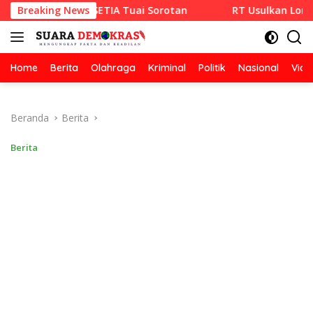
Langsung
 CV RAZA SETIA Tuai Sorotan
Breaking News
RT Usulkan Lomba Kebersi
ke
konten
Home
Berita
Olahraga
Kriminal
Politik
Nasional
Vide
Beranda
Berita
Berita