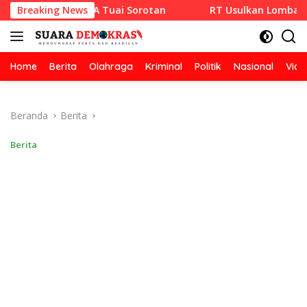
Langsung
 RAZA SETIA Tuai Sorotan
Breaking News
RT Usulkan Lomba Kebersihan
ke
konten
Home
Berita
Olahraga
Kriminal
Politik
Nasional
Vide
Beranda
Berita
Berita