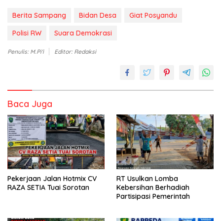
Berita Sampang
Bidan Desa
Giat Posyandu
Polisi RW
Suara Demokrasi
Penulis: M.Pi'i
Editor: Redaksi
Baca Juga
Pekerjaan Jalan Hotmix CV
RT Usulkan Lomba
RAZA SETIA Tuai Sorotan
Kebersihan Berhadiah
Partisipasi Pemerintah