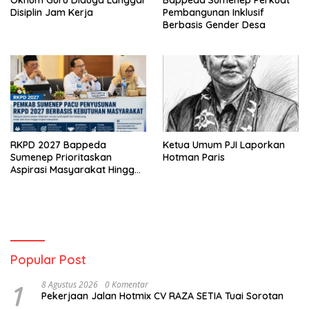
Oknum Guru Diduga Langgar
Bappeda Sumenep Perkuat
Disiplin Jam Kerja
Pembangunan Inklusif
Berbasis Gender Desa
RKPD 2027 Bappeda
Ketua Umum PJI Laporkan
Sumenep Prioritaskan
Hotman Paris
Aspirasi Masyarakat Hingga
Kepulauan
Popular Post
1
8 Agustus 2026
0 Komentar
Pekerjaan Jalan Hotmix CV RAZA SETIA Tuai Sorotan