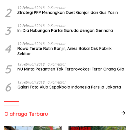
2
19 Februari 2018
0 Komentar
Strategi PPP Menangkan Duet Ganjar dan Gus Yasin
3
19 Februari 2018
0 Komentar
Ini Dia Hubungan Partai Garuda dengan Gerindra
4
19 Februari 2018
0 Komentar
Rawa Terate Rutin Banjir, Anies Bakal Cek Pabrik
Sekitar
5
19 Februari 2018
0 Komentar
NU Minta Pesantren Tak Terprovokasi Teror Orang Gila
6
19 Februari 2018
0 Komentar
Galeri Foto Klub Sepakbola Indonesia Persija Jakarta
Olahraga Terbaru