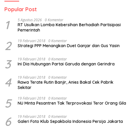
Popular Post
1
5 Agustus 2026
0 Komentar
RT Usulkan Lomba Kebersihan Berhadiah Partisipasi
Pemerintah
2
19 Februari 2018
0 Komentar
Strategi PPP Menangkan Duet Ganjar dan Gus Yasin
3
19 Februari 2018
0 Komentar
Ini Dia Hubungan Partai Garuda dengan Gerindra
4
19 Februari 2018
0 Komentar
Rawa Terate Rutin Banjir, Anies Bakal Cek Pabrik
Sekitar
5
19 Februari 2018
0 Komentar
NU Minta Pesantren Tak Terprovokasi Teror Orang Gila
6
19 Februari 2018
0 Komentar
Galeri Foto Klub Sepakbola Indonesia Persija Jakarta