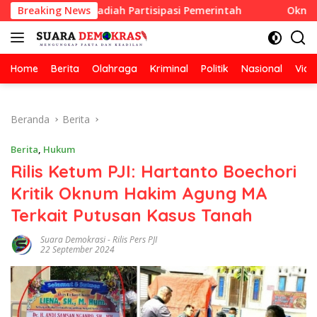
Langsung
han Berhadiah Partisipasi Pemerintah
Breaking News
Oknum Guru Didu
ke
konten
Home
Berita
Olahraga
Kriminal
Politik
Nasional
Vide
Beranda
Berita
Berita
,
Hukum
Rilis Ketum PJI: Hartanto Boechori
Kritik Oknum Hakim Agung MA
Terkait Putusan Kasus Tanah
Suara Demokrasi
-
Rilis Pers PJI
22 September 2024