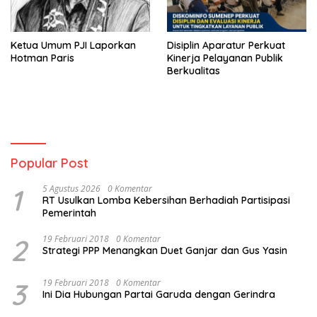
Ketua Umum PJI Laporkan
Disiplin Aparatur Perkuat
Hotman Paris
Kinerja Pelayanan Publik
Berkualitas
Popular Post
1
5 Agustus 2026
0 Komentar
RT Usulkan Lomba Kebersihan Berhadiah Partisipasi
Pemerintah
2
19 Februari 2018
0 Komentar
Strategi PPP Menangkan Duet Ganjar dan Gus Yasin
3
19 Februari 2018
0 Komentar
Ini Dia Hubungan Partai Garuda dengan Gerindra