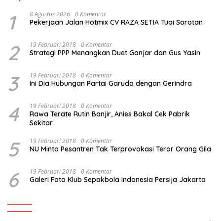
1
8 Agustus 2026
0 Komentar
Pekerjaan Jalan Hotmix CV RAZA SETIA Tuai Sorotan
2
19 Februari 2018
0 Komentar
Strategi PPP Menangkan Duet Ganjar dan Gus Yasin
3
19 Februari 2018
0 Komentar
Ini Dia Hubungan Partai Garuda dengan Gerindra
4
19 Februari 2018
0 Komentar
Rawa Terate Rutin Banjir, Anies Bakal Cek Pabrik
Sekitar
5
19 Februari 2018
0 Komentar
NU Minta Pesantren Tak Terprovokasi Teror Orang Gila
6
19 Februari 2018
0 Komentar
Galeri Foto Klub Sepakbola Indonesia Persija Jakarta