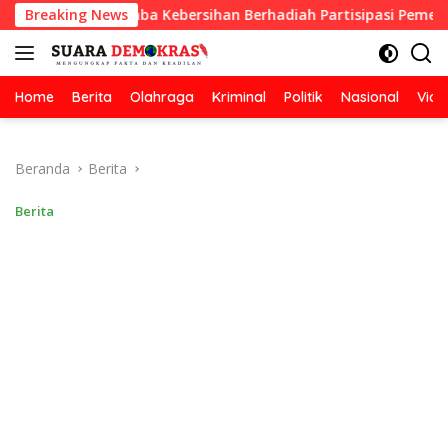
Langsung
ulkan Lomba Kebersihan Berhadiah Partisipasi Pemerintah
Breaking News
ke
konten
Home
Berita
Olahraga
Kriminal
Politik
Nasional
Vide
Beranda
Berita
Berita