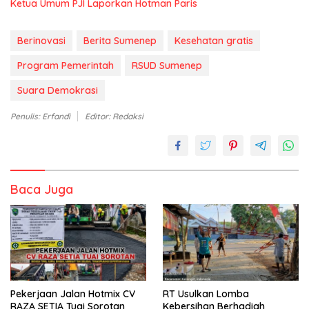
Ketua Umum PJI Laporkan Hotman Paris
Berinovasi
Berita Sumenep
Kesehatan gratis
Program Pemerintah
RSUD Sumenep
Suara Demokrasi
Penulis: Erfandi
Editor: Redaksi
Baca Juga
Pekerjaan Jalan Hotmix CV
RT Usulkan Lomba
RAZA SETIA Tuai Sorotan
Kebersihan Berhadiah