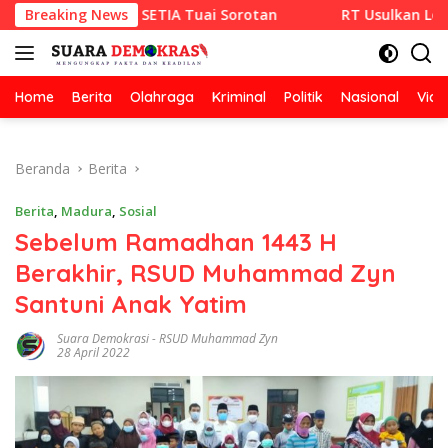
Langsung
ix CV RAZA SETIA Tuai Sorotan
Breaking News
RT Usulkan Lomba Keber
ke
konten
Home
Berita
Olahraga
Kriminal
Politik
Nasional
Vide
Beranda
Berita
Berita
,
Madura
,
Sosial
Sebelum Ramadhan 1443 H
Berakhir, RSUD Muhammad Zyn
Santuni Anak Yatim
Suara Demokrasi
-
RSUD Muhammad Zyn
28 April 2022