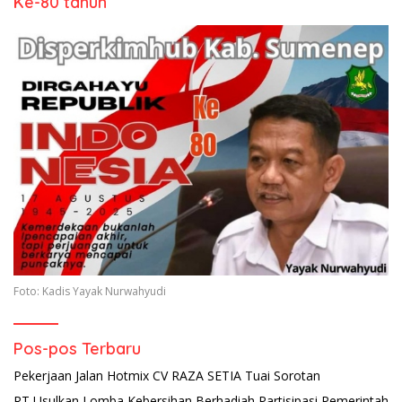
Ke-80 tahun
Foto: Kadis Yayak Nurwahyudi
Pos-pos Terbaru
Pekerjaan Jalan Hotmix CV RAZA SETIA Tuai Sorotan
RT Usulkan Lomba Kebersihan Berhadiah Partisipasi Pemerintah