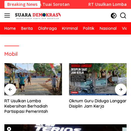
Langsung
 CV RAZA SETIA Tuai Sorotan
Breaking News
RT Usulkan Lomba Kebersi
ke
konten
Home
Berita
Olahraga
Kriminal
Politik
Nasional
Vide
Mobil
RT Usulkan Lomba
Oknum Guru Diduga Langgar
Kebersihan Berhadiah
Disiplin Jam Kerja
Partisipasi Pemerintah