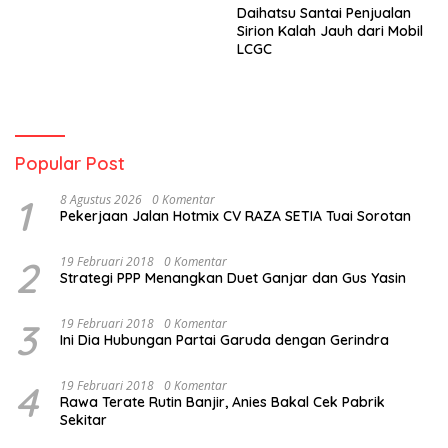
Daihatsu Santai Penjualan
Sirion Kalah Jauh dari Mobil
LCGC
Popular Post
1
8 Agustus 2026
0 Komentar
Pekerjaan Jalan Hotmix CV RAZA SETIA Tuai Sorotan
2
19 Februari 2018
0 Komentar
Strategi PPP Menangkan Duet Ganjar dan Gus Yasin
3
19 Februari 2018
0 Komentar
Ini Dia Hubungan Partai Garuda dengan Gerindra
4
19 Februari 2018
0 Komentar
Rawa Terate Rutin Banjir, Anies Bakal Cek Pabrik
Sekitar