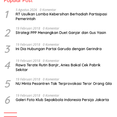
Popular Post
1
5 Agustus 2026
0 Komentar
RT Usulkan Lomba Kebersihan Berhadiah Partisipasi
Pemerintah
2
19 Februari 2018
0 Komentar
Strategi PPP Menangkan Duet Ganjar dan Gus Yasin
3
19 Februari 2018
0 Komentar
Ini Dia Hubungan Partai Garuda dengan Gerindra
4
19 Februari 2018
0 Komentar
Rawa Terate Rutin Banjir, Anies Bakal Cek Pabrik
Sekitar
5
19 Februari 2018
0 Komentar
NU Minta Pesantren Tak Terprovokasi Teror Orang Gila
6
19 Februari 2018
0 Komentar
Galeri Foto Klub Sepakbola Indonesia Persija Jakarta