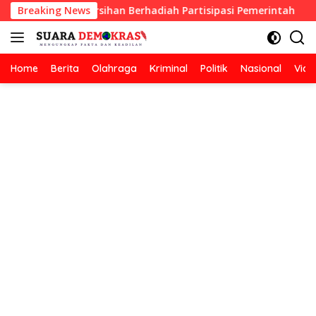
Langsung
an Lomba Kebersihan Berhadiah Partisipasi Pemerintah
Breaking News
ke
konten
Home
Berita
Olahraga
Kriminal
Politik
Nasional
Vide