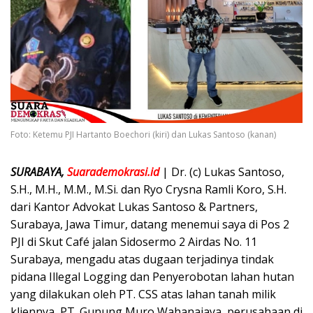
Foto: Ketemu PJI Hartanto Boechori (kiri) dan Lukas Santoso (kanan)
SURABAYA,
Suarademokrasi.id
| Dr. (c) Lukas Santoso,
S.H., M.H., M.M., M.Si. dan Ryo Crysna Ramli Koro, S.H.
dari Kantor Advokat Lukas Santoso & Partners,
Surabaya, Jawa Timur, datang menemui saya di Pos 2
PJI di Skut Café jalan Sidosermo 2 Airdas No. 11
Surabaya, mengadu atas dugaan terjadinya tindak
pidana Illegal Logging dan Penyerobotan lahan hutan
yang dilakukan oleh PT. CSS atas lahan tanah milik
kliennya, PT. Gunung Muro Wahanajaya, perusahaan di