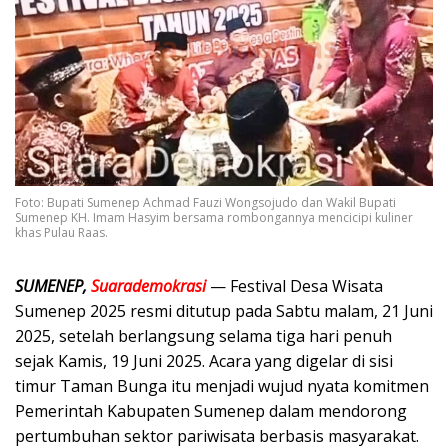
Foto: Bupati Sumenep Achmad Fauzi Wongsojudo dan Wakil Bupati
Sumenep KH. Imam Hasyim bersama rombongannya mencicipi kuliner
khas Pulau Raas.
SUMENEP,
Suarademokrasi
— Festival Desa Wisata
Sumenep 2025 resmi ditutup pada Sabtu malam, 21 Juni
2025, setelah berlangsung selama tiga hari penuh
sejak Kamis, 19 Juni 2025. Acara yang digelar di sisi
timur Taman Bunga itu menjadi wujud nyata komitmen
Pemerintah Kabupaten Sumenep dalam mendorong
pertumbuhan sektor pariwisata berbasis masyarakat.