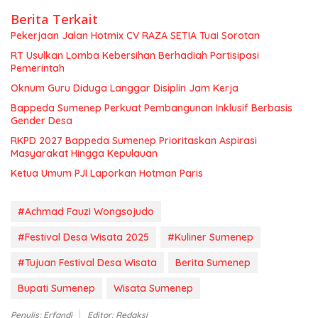
Berita Terkait
Pekerjaan Jalan Hotmix CV RAZA SETIA Tuai Sorotan
RT Usulkan Lomba Kebersihan Berhadiah Partisipasi
Pemerintah
Oknum Guru Diduga Langgar Disiplin Jam Kerja
Bappeda Sumenep Perkuat Pembangunan Inklusif Berbasis
Gender Desa
RKPD 2027 Bappeda Sumenep Prioritaskan Aspirasi
Masyarakat Hingga Kepulauan
Ketua Umum PJI Laporkan Hotman Paris
#Achmad Fauzi Wongsojudo
#Festival Desa Wisata 2025
#Kuliner Sumenep
#Tujuan Festival Desa Wisata
Berita Sumenep
Bupati Sumenep
Wisata Sumenep
Penulis: Erfandi
Editor: Redaksi