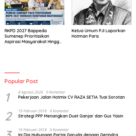
RKPD 2027 Bappeda
Ketua Umum PJI Laporkan
Sumenep Prioritaskan
Hotman Paris
Aspirasi Masyarakat Hingga
Kepulauan
Popular Post
1
8 Agustus 2026
0 Komentar
Pekerjaan Jalan Hotmix CV RAZA SETIA Tuai Sorotan
2
19 Februari 2018
0 Komentar
Strategi PPP Menangkan Duet Ganjar dan Gus Yasin
3
19 Februari 2018
0 Komentar
Ini Dia Hubungan Partai Garuda dengan Gerindra