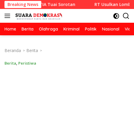
Langsung
 RAZA SETIA Tuai Sorotan
Breaking News
RT Usulkan Lomba Kebersihan
ke
konten
Home
Berita
Olahraga
Kriminal
Politik
Nasional
Vide
Beranda
Berita
Berita
,
Peristiwa