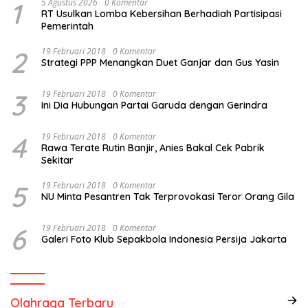
1
5 Agustus 2026
0 Komentar
RT Usulkan Lomba Kebersihan Berhadiah Partisipasi
Pemerintah
2
19 Februari 2018
0 Komentar
Strategi PPP Menangkan Duet Ganjar dan Gus Yasin
3
19 Februari 2018
0 Komentar
Ini Dia Hubungan Partai Garuda dengan Gerindra
4
19 Februari 2018
0 Komentar
Rawa Terate Rutin Banjir, Anies Bakal Cek Pabrik
Sekitar
5
19 Februari 2018
0 Komentar
NU Minta Pesantren Tak Terprovokasi Teror Orang Gila
6
19 Februari 2018
0 Komentar
Galeri Foto Klub Sepakbola Indonesia Persija Jakarta
Olahraga Terbaru