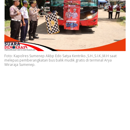
Foto: Kapolres Sumenep Akbp Edo Satya Kentriko.,S.H.,S.I.K.,M.H saat
melepas pemberangkatan bus balik mudik gratis di terminal Arya
Wiraraja Sumenep.