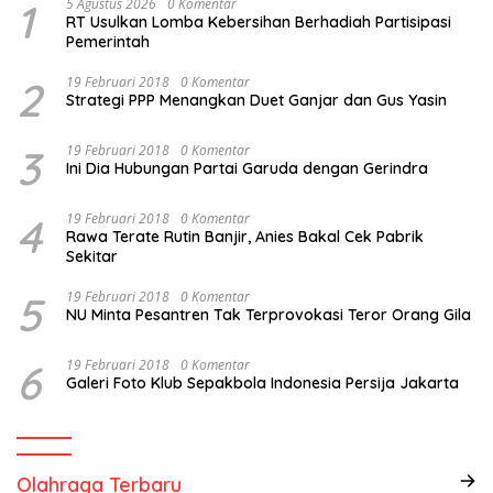
1
5 Agustus 2026
0 Komentar
RT Usulkan Lomba Kebersihan Berhadiah Partisipasi
Pemerintah
2
19 Februari 2018
0 Komentar
Strategi PPP Menangkan Duet Ganjar dan Gus Yasin
3
19 Februari 2018
0 Komentar
Ini Dia Hubungan Partai Garuda dengan Gerindra
4
19 Februari 2018
0 Komentar
Rawa Terate Rutin Banjir, Anies Bakal Cek Pabrik
Sekitar
5
19 Februari 2018
0 Komentar
NU Minta Pesantren Tak Terprovokasi Teror Orang Gila
6
19 Februari 2018
0 Komentar
Galeri Foto Klub Sepakbola Indonesia Persija Jakarta
Olahraga Terbaru