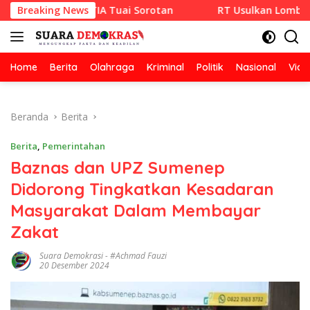
Langsung
V RAZA SETIA Tuai Sorotan
Breaking News
RT Usulkan Lomba Kebersiha
ke
konten
Home
Berita
Olahraga
Kriminal
Politik
Nasional
Vide
Beranda
Berita
Berita
,
Pemerintahan
Baznas dan UPZ Sumenep
Didorong Tingkatkan Kesadaran
Masyarakat Dalam Membayar
Zakat
Suara Demokrasi
-
#Achmad Fauzi
20 Desember 2024