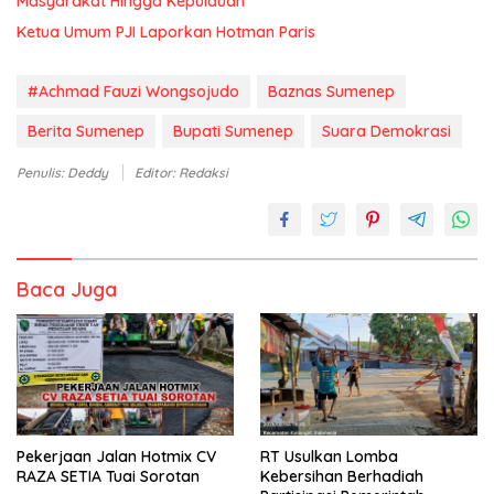
Masyarakat Hingga Kepulauan
Ketua Umum PJI Laporkan Hotman Paris
#Achmad Fauzi Wongsojudo
Baznas Sumenep
Berita Sumenep
Bupati Sumenep
Suara Demokrasi
Penulis: Deddy
Editor: Redaksi
Baca Juga
Pekerjaan Jalan Hotmix CV
RT Usulkan Lomba
RAZA SETIA Tuai Sorotan
Kebersihan Berhadiah