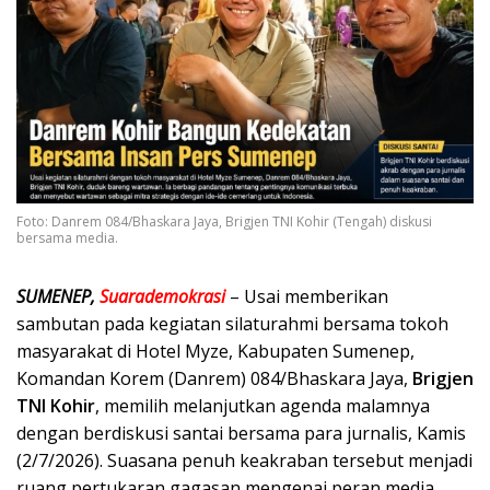
Foto: Danrem 084/Bhaskara Jaya, Brigjen TNI Kohir (Tengah) diskusi
bersama media.
SUMENEP,
Suarademokrasi
– Usai memberikan
sambutan pada kegiatan silaturahmi bersama tokoh
masyarakat di Hotel Myze, Kabupaten Sumenep,
Komandan Korem (Danrem) 084/Bhaskara Jaya,
Brigjen
TNI Kohir
, memilih melanjutkan agenda malamnya
dengan berdiskusi santai bersama para jurnalis, Kamis
(2/7/2026). Suasana penuh keakraban tersebut menjadi
ruang pertukaran gagasan mengenai peran media