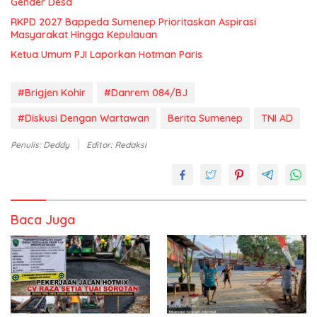
Gender Desa
RKPD 2027 Bappeda Sumenep Prioritaskan Aspirasi
Masyarakat Hingga Kepulauan
Ketua Umum PJI Laporkan Hotman Paris
#Brigjen Kohir
#Danrem 084/BJ
#Diskusi Dengan Wartawan
Berita Sumenep
TNI AD
Penulis: Deddy
Editor: Redaksi
Baca Juga