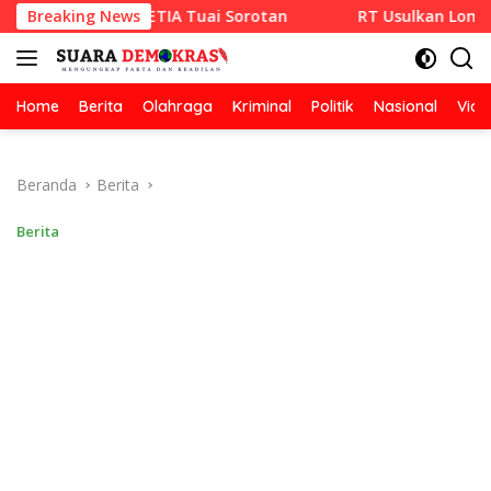
Langsung
 CV RAZA SETIA Tuai Sorotan
Breaking News
RT Usulkan Lomba Kebersi
ke
konten
Home
Berita
Olahraga
Kriminal
Politik
Nasional
Vide
Beranda
Berita
Berita