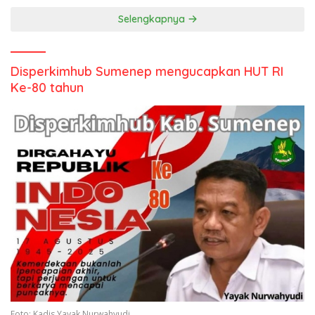
Selengkapnya
Disperkimhub Sumenep mengucapkan HUT RI
Ke-80 tahun
Foto: Kadis Yayak Nurwahyudi