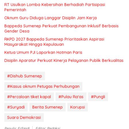
RT Usulkan Lomba Kebersihan Berhadiah Partisipasi
Pemerintah
Oknum Guru Diduga Langgar Disiplin Jam Kerja
Bappeda Sumenep Perkuat Pembangunan Inklusif Berbasis
Gender Desa
RKPD 2027 Bappeda Sumenep Prioritaskan Aspirasi
Masyarakat Hingga Kepulauan
Ketua Umum PJI Laporkan Hotman Paris
Disiplin Aparatur Perkuat Kinerja Pelayanan Publik Berkualitas
#Dishub Sumenep
#Kasus oknum Petugas Perhubungan
#Percaloan tiket kapal
#Pulau Ra'as
#Pungli
#Suryadi
Berita Sumenep
Korupsi
Suara Demokrasi
Penulis: Erfandi
Editor: Redaksi