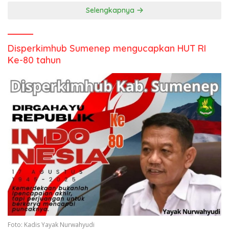
Selengkapnya
Disperkimhub Sumenep mengucapkan HUT RI
Ke-80 tahun
Foto: Kadis Yayak Nurwahyudi