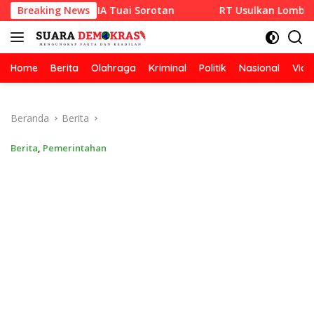
Langsung
 RAZA SETIA Tuai Sorotan
Breaking News
RT Usulkan Lomba Kebersihan
ke
konten
Home
Berita
Olahraga
Kriminal
Politik
Nasional
Vide
Beranda
Berita
Berita
,
Pemerintahan