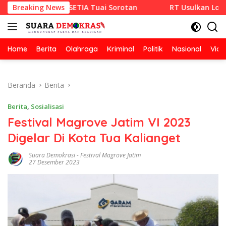
Langsung
x CV RAZA SETIA Tuai Sorotan
Breaking News
RT Usulkan Lomba Kebers
ke
konten
Home
Berita
Olahraga
Kriminal
Politik
Nasional
Vide
Beranda
Berita
Berita
,
Sosialisasi
Festival Magrove Jatim VI 2023
Digelar Di Kota Tua Kalianget
Suara Demokrasi
-
Festival Magrove Jatim
27 Desember 2023