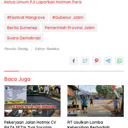
Ketua Umum PJI Laporkan Hotman Paris
#Festival Mangrove
#Gubenur Jatim
Berita Sumenep
Pemerintah Provinsi Jatim
Suara Demokrasi
Penulis: Deddy
Editor: Redaksi
Baca Juga
Pekerjaan Jalan Hotmix CV
RT Usulkan Lomba
RAZA SETIA Tuai Sorotan
Kebersihan Berhadiah