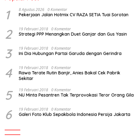
1
8 Agustus 2026
0 Komentar
Pekerjaan Jalan Hotmix CV RAZA SETIA Tuai Sorotan
2
19 Februari 2018
0 Komentar
Strategi PPP Menangkan Duet Ganjar dan Gus Yasin
3
19 Februari 2018
0 Komentar
Ini Dia Hubungan Partai Garuda dengan Gerindra
4
19 Februari 2018
0 Komentar
Rawa Terate Rutin Banjir, Anies Bakal Cek Pabrik
Sekitar
5
19 Februari 2018
0 Komentar
NU Minta Pesantren Tak Terprovokasi Teror Orang Gila
6
19 Februari 2018
0 Komentar
Galeri Foto Klub Sepakbola Indonesia Persija Jakarta