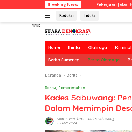
Langsung
Breaking News
Pekerjaan Jalan Hotmix CV RAZA S
ke
konten
Redaksi
Indeks
tutup
Home
Berita
Olahraga
Kriminal
Berita Sumenep
Berita Olahraga
Be
Beranda
Berita
Berita
,
Pemerintahan
Kades Sabuwang: Pe
Dalam Memimpin Des
Suara Demokrasi
-
Kades Sabuwang
23 Mei 2024