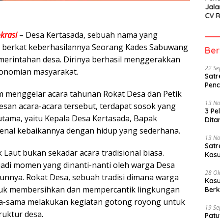
Jala
CV 
SETI
Sor
krasi
– Desa Kertasada, sebuah nama yang
s berkat keberhasilannya Seorang Kades Sabuwang
Ber
erintahan desa. Dirinya berhasil menggerakkan
22 S
onomian masyarakat.
Satr
Penc
lam menggelar acara tahunan Rokat Desa dan Petik
13 N
sesan acara-acara tersebut, terdapat sosok yang
3 Pe
tama, yaitu Kepala Desa Kertasada, Bapak
Dita
enal kebaikannya dengan hidup yang sederhana.
13 N
Sat
 Laut bukan sekadar acara tradisional biasa.
Kasu
adi momen yang dinanti-nanti oleh warga Desa
28 Ok
hunnya. Rokat Desa, sebuah tradisi dimana warga
Kasu
uk membersihkan dan mempercantik lingkungan
Berk
ma-sama melakukan kegiatan gotong royong untuk
19 S
ruktur desa.
Patu