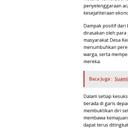
penyelenggaraan aca
kesejahteraan ekono
Dampak positif dari
dirasakan oleh para 
masyarakat Desa Ker
menumbuhkan pereko
warga, serta memper
mereka.
Baca Juga :
Suami
Dalam setiap kesuks
berada di garis depa
membuktikan diri se
membawa kemajuan b
dapat terus ditingka