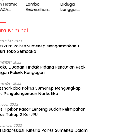
n Hotmix
Lomba
Diduga
RAZA
Kebersihan
Langgar
A Tuai
Berhadiah
Disiplin Jam
otan
Partisipasi
Kerja
Pemerintah
ita Kriminal
eptember 2023
eskrim Polres Sumenep Mengamankan 1
uri Toko Sembako
ovember 2022
laku Dugaan Tindak Pidana Pencurian Keok
ngan Polsek Kangayan
ovember 2022
resnarkoba Polres Sumenep Mengungkap
s Penyalahgunaan Narkotika
tober 2022
s Tipikor Pasar Lenteng Sudah Pelimpahan
as Tahap 2 Ke-JPU
eptember 2022
t Diapresiasi, Kinerja Polres Sumenep Dalam