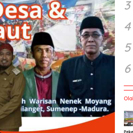
3
4
5
6
Ola
Peke