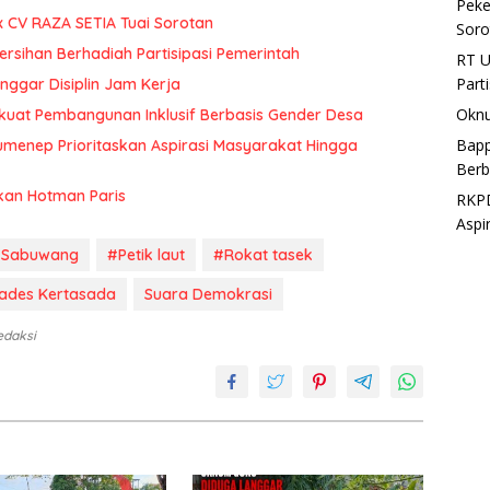
Peke
x CV RAZA SETIA Tuai Sorotan
Soro
rsihan Berhadiah Partisipasi Pemerintah
RT U
Part
ggar Disiplin Jam Kerja
Oknu
uat Pembangunan Inklusif Berbasis Gender Desa
Bapp
menep Prioritaskan Aspirasi Masyarakat Hingga
Berb
kan Hotman Paris
RKPD
Aspi
s Sabuwang
#Petik laut
#Rokat tasek
ades Kertasada
Suara Demokrasi
edaksi