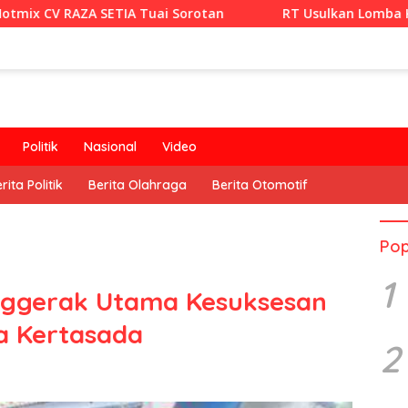
ETIA Tuai Sorotan
RT Usulkan Lomba Kebersihan Berhad
Politik
Nasional
Video
rita Politik
Berita Olahraga
Berita Otomotif
Pop
1
nggerak Utama Kesuksesan
a Kertasada
2