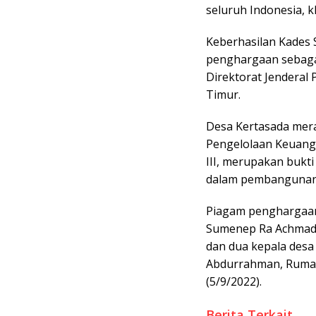
seluruh Indonesia, 
Keberhasilan Kades
penghargaan sebagai
Direktorat Jenderal
Timur.
Desa Kertasada mer
Pengelolaan Keuang
III, merupakan bukti
dalam pembangunan
Piagam penghargaan
Sumenep Ra Achmad 
dan dua kepala desa
Abdurrahman, Rumah
(5/9/2022).
Berita Terkait