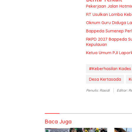
Pekerjaan Jalan Hotmi
RT Usulkan Lomba Kebe
Oknum Guru Diduga Lan
Bappeda Sumenep Perk
RKPD 2027 Bappeda Su
Kepulauan
Ketua Umum PJI Lapor
#Keberhasilan Kade
Desa Kertasada
K
Penulis: Rasidi
Editor: R
Baca Juga