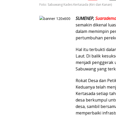
Foto: Sabuwang Kades Kertasada (Kiri dan Kanan)
SUMENEP,
Suarademo
semakin dikenal lua
dalam memimpin pem
pertumbuhan perek
Hal itu terbukti da
Laut. Di balik kesuk
menjadi penggerak u
Sabuwang yang terk
Rokat Desa dan Petik
Keduanya telah menj
Kertasada setiap ta
desa berkumpul unt
desa, sambil bersa
memperbaiki infrast