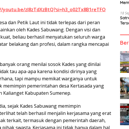
Mem
://youtu.be/zI8zTdXzBtQ?si=h3_o02Tx8B1reTFO
18 S
Sat
a dan Petik Laut ini tidak terlepas dari peran
Ters
mainkan oleh Kades Sabuwang. Dengan visi dan
uat, beliau berhasil menyatukan seluruh warga
Ber
latar belakang dan profesi, dalam rangka mencapai
 banyak orang menilai sosok Kades yang dinilai
idak tau apa-apa karena kondisi dirinya yang
rhana, tapi mampu memikat warganya untuk
uk memimpin pemerintahan desa Kertasada yang
an Kalianget Kabupaten Sumenep.
ia, sejak Kades Sabuwang memimpin
erlihat telah berhasil menjalin kerjasama yang erat
ak terkait, termasuk dengan pemerintah daerah,
ta pihak swasta. Kerjasama ini tidak hanya dalam hal