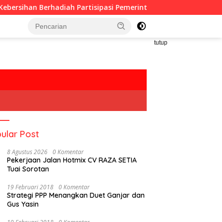
iah Partisipasi Pemerintah
Oknum Guru Diduga Langgar
tutup
ular Post
8 Agustus 2026
0 Komentar
Pekerjaan Jalan Hotmix CV RAZA SETIA
Tuai Sorotan
19 Februari 2018
0 Komentar
Strategi PPP Menangkan Duet Ganjar dan
Gus Yasin