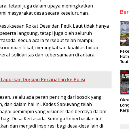
ra, tetapi juga dalam upaya meningkatkan
Ber
mi masyarakat desa secara keseluruhan.
 kesuksesan Rokat Desa dan Petik Laut tidak hanya
peserta langsung, tetapi juga oleh seluruh
tasada. Kedua acara tersebut telah mampu
nomian lokal, meningkatkan kualitas hidup
Peke
erat solidaritas dan kebersamaan di antara
Hotm
Tuai
 Laporkan Dugaan Perzinahan ke Polisi
esan, selalu ada peran penting dari sosok yang
Okn
n, dan dalam hal ini, Kades Sabuwang telah
Lang
Kerj
bagai pemimpin yang visioner dan berdaya dalam
agi Desa Kertasada. Semoga keberhasilan ini
tkan dan menjadi inspirasi bagi desa-desa lain di