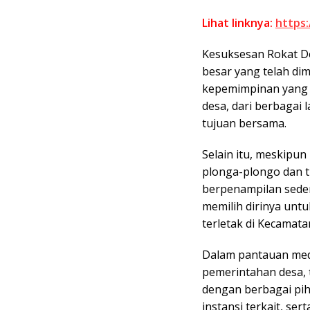
Lihat linknya:
https
Kesuksesan Rokat Des
besar yang telah di
kepemimpinan yang k
desa, dari berbagai 
tujuan bersama.
Selain itu, meskipun
plonga-plongo dan t
berpenampilan sede
memilih dirinya unt
terletak di Kecamat
Dalam pantauan med
pemerintahan desa, t
dengan berbagai pih
instansi terkait, ser