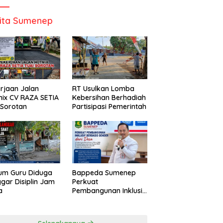
ita Sumenep
rjaan Jalan
RT Usulkan Lomba
ix CV RAZA SETIA
Kebersihan Berhadiah
 Sorotan
Partisipasi Pemerintah
um Guru Diduga
Bappeda Sumenep
gar Disiplin Jam
Perkuat
a
Pembangunan Inklusif
Berbasis Gender Desa