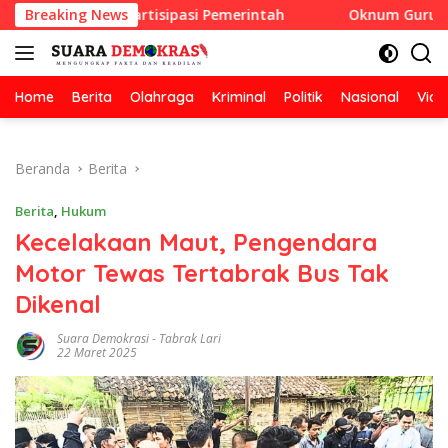
Langsung
hadiah Partisipasi Pemerintah
Breaking News
Oknum Guru Diduga Lang
ke
konten
Home
Berita
Olahraga
Kriminal
Politik
Nasional
Vide
Beranda
Berita
Berita
,
Hukum
Kecelakaan Maut, Pengendara
Motor Tewas Tertabrak Bus Tak
Dikenal
Suara Demokrasi
-
Tabrak Lari
22 Maret 2025