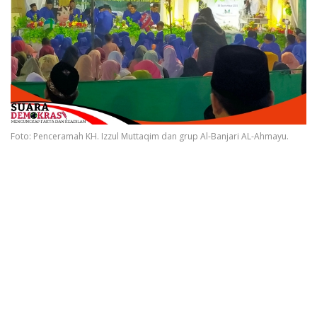
Foto: Penceramah KH. Izzul Muttaqim dan grup Al-Banjari AL-Ahmayu.