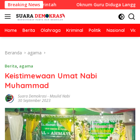
Langsung
asi Pemerintah
Breaking News
Oknum Guru Diduga Langgar Disiplin J
ke
konten
Home
Berita
Olahraga
Kriminal
Politik
Nasional
Vide
Beranda
agama
Berita
,
agama
Keistimewaan Umat Nabi
Muhammad
Suara Demokrasi
-
Maulid Nabi
30 September 2023