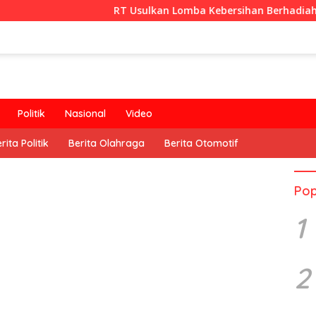
RT Usulkan Lomba Kebersihan Berhadiah Partisipasi Pe
Politik
Nasional
Video
rita Politik
Berita Olahraga
Berita Otomotif
Pop
1
2