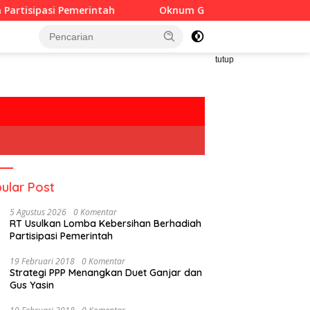
merintah
Oknum Guru Diduga Langgar Disiplin Jam Kerj
tutup
ular Post
5 Agustus 2026
0 Komentar
RT Usulkan Lomba Kebersihan Berhadiah
Partisipasi Pemerintah
19 Februari 2018
0 Komentar
Strategi PPP Menangkan Duet Ganjar dan
Gus Yasin