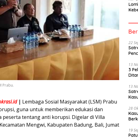
Lom
Kebe
Berh
Part
Peme
Ber
22 S
Satr
Penc
13 N
3 Pe
Dita
M Prabu.
13 N
Sat
Kasu
krasi.id
|
Lembaga Sosial Masyarakat (LSM) Prabu
28 Ok
korupsi, guna untuk memberikan edukasi dan
Kasu
eserta tentang anti korupsi. Digelar di Villa
Berk
 Kecamatan Mengwi, Kabupaten Badung, Bali, Jumat
19 S
Patu