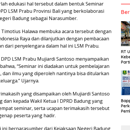
arlah edukasi hal tersebut dalam bentuk Seminar
 DPD LSM Prabu Provinsi Bali yang berkolaborasi
Ber
egeri Badung sebagai Narasumber.
C Timotius Halawa membuka acara tersebut dengan
ndonesia Raya dan dilanjutkan dengan pembacaan
n dari penyelengara dalam hal ini LSM Prabu.
RT 
Kebe
ua DPD LSM Prabu Mujiardi Santoso menyampaikan
Part
ahwa, “Seminar ini diadakan untuk pembelajaran
, dan ilmu yang diperoleh nantinya bisa ditularkan
eluarga.” Ujarnya.
rimakasih yang disampaikan oleh Mujiardi Santoso
ng dan kepada Wakil Ketua I DPRD Badung yang
Bap
Perk
empat seminar, serta ucapan terimakasih tersebut
Pemb
genap peserta yang hadir.
Berb
i ini bernarasumber dari Kejaksaan Negeri Badung