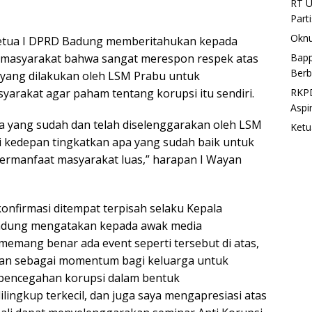
RT U
Part
Oknu
Ketua I DPRD Badung memberitahukan kepada
Bapp
u masyarakat bahwa sangat merespon respek atas
Berb
yang dilakukan oleh LSM Prabu untuk
RKPD
rakat agar paham tentang korupsi itu sendiri.
Aspi
 yang sudah dan telah diselenggarakan oleh LSM
Ketu
 kedepan tingkatkan apa yang sudah baik untuk
 bermanfaat masyarakat luas,” harapan I Wayan
onfirmasi ditempat terpisah selaku Kepala
adung mengatakan kepada awak media
mang benar ada event seperti tersebut di atas,
 dan sebagai momentum bagi keluarga untuk
 pencegahan korupsi dalam bentuk
lingkup terkecil, dan juga saya mengapresiasi atas