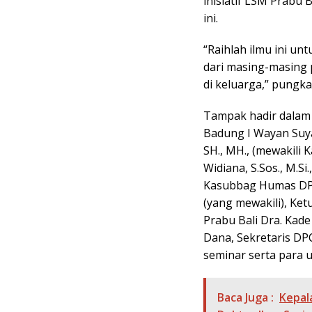
inisiatif LSM Prabu
ini.
“Raihlah ilmu ini u
dari masing-masing 
di keluarga,” pungka
Tampak hadir dalam 
Badung I Wayan Suyas
SH., MH., (mewakili 
Widiana, S.Sos., M.S
Kasubbag Humas DPR
(yang mewakili), Ke
Prabu Bali Dra. Kad
Dana, Sekretaris DP
seminar serta para 
Baca Juga :
Kepal