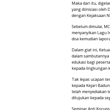
Maka dari itu, digel
yang diinisiasi oleh
dengan Kejaksaan N
Sebelum dimulai, M
menyanyikan Lagu I
doa kemudian lapora
Dalam giat ini, Ket
dalam sambutannya b
edukasi bagi peserta
kepada lingkungan k
Tak lepas ucapan te
kepada Kejari Badu
telah menyediakan t
ditujukan kepada se
Seminar Anti Korups