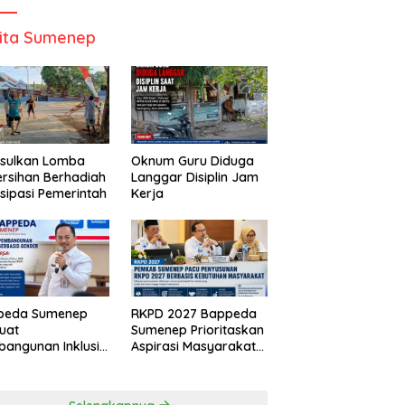
ita Sumenep
Usulkan Lomba
Oknum Guru Diduga
rsihan Berhadiah
Langgar Disiplin Jam
isipasi Pemerintah
Kerja
peda Sumenep
RKPD 2027 Bappeda
uat
Sumenep Prioritaskan
angunan Inklusif
Aspirasi Masyarakat
asis Gender Desa
Hingga Kepulauan