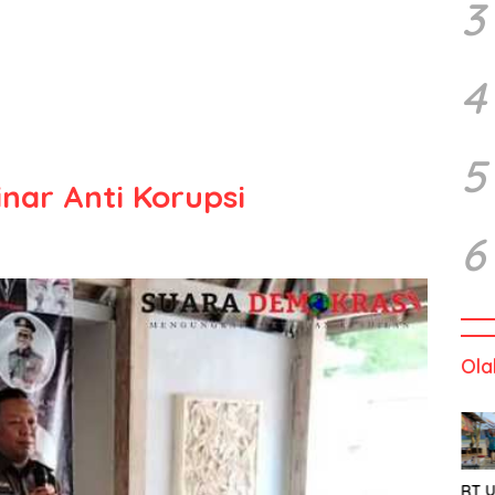
3
4
5
nar Anti Korupsi
6
Ola
RT U