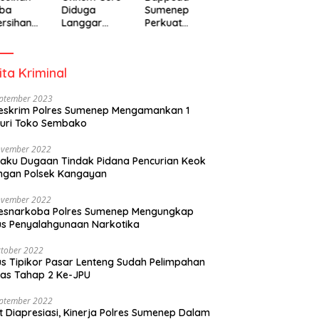
ba
Diduga
Sumenep
rsihan
Langgar
Perkuat
adiah
Disiplin Jam
Pembanguna
isipasi
Kerja
n Inklusif
rintah
Berbasis
ita Kriminal
Gender Desa
eptember 2023
eskrim Polres Sumenep Mengamankan 1
uri Toko Sembako
ovember 2022
laku Dugaan Tindak Pidana Pencurian Keok
ngan Polsek Kangayan
ovember 2022
resnarkoba Polres Sumenep Mengungkap
s Penyalahgunaan Narkotika
tober 2022
s Tipikor Pasar Lenteng Sudah Pelimpahan
as Tahap 2 Ke-JPU
eptember 2022
t Diapresiasi, Kinerja Polres Sumenep Dalam