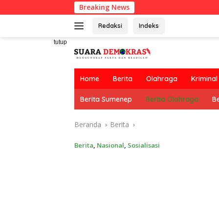
Langsung
Breaking News
ke
konten
Redaksi
Indeks
tutup
Home
Berita
Olahraga
Kriminal
Berita Sumenep
Berita Olahraga
Be
Beranda
Berita
Berita
,
Nasional
,
Sosialisasi