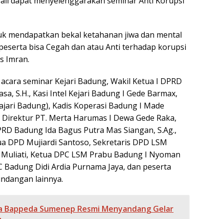
 Bali dapat menyelenggarakan seminar Anti Korupsi
ntuk mendapatkan bekal ketahanan jiwa dan mental
peserta bisa Cegah dan atau Anti terhadap korupsi
s Imran.
acara seminar Kejari Badung, Wakil Ketua I DPRD
a, S.H., Kasi Intel Kejari Badung I Gede Barmax,
Kajari Badung), Kadis Koperasi Badung I Made
i., Direktur PT. Merta Harumas I Dewa Gede Raka,
D Badung Ida Bagus Putra Mas Siangan, S.Ag.,
tua DPD Mujiardi Santoso, Sekretaris DPD LSM
e Muliati, Ketua DPC LSM Prabu Badung I Nyoman
C Badung Didi Ardia Purnama Jaya, dan peserta
undangan lainnya.
a Bappeda Sumenep Resmi Menyandang Gelar