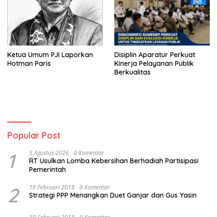
Ketua Umum PJI Laporkan
Disiplin Aparatur Perkuat
Hotman Paris
Kinerja Pelayanan Publik
Berkualitas
Popular Post
1
5 Agustus 2026
0 Komentar
RT Usulkan Lomba Kebersihan Berhadiah Partisipasi
Pemerintah
2
19 Februari 2018
0 Komentar
Strategi PPP Menangkan Duet Ganjar dan Gus Yasin