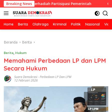
Langsung
rsihan Berhadiah Partisipasi Pemerintah
Breaking News
Oknum Guru 
ke
konten
Home
Berita
Olahraga
Kriminal
Politik
Nasional
Vide
Beranda
Berita
Berita
,
Hukum
Memahami Perbedaan LP dan LPM
Secara Hukum
Suara Demokrasi
-
Perbedaan LP Dan LPM
12 Februari 2026