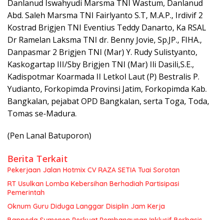
Danlanud Iswahyudi Marsma TNI Wastum, Danlanud
Abd. Saleh Marsma TNI Fairlyanto S.T, M.A.P., Irdivif 2
Kostrad Brigjen TNI Eventius Teddy Danarto, Ka RSAL
Dr Ramelan Laksma TNI dr. Benny Jovie, Sp.JP., FIHA.,
Danpasmar 2 Brigjen TNI (Mar) Y. Rudy Sulistyanto,
Kaskogartap III/Sby Brigjen TNI (Mar) Ili Dasili,S.E.,
Kadispotmar Koarmada II Letkol Laut (P) Bestralis P.
Yudianto, Forkopimda Provinsi Jatim, Forkopimda Kab.
Bangkalan, pejabat OPD Bangkalan, serta Toga, Toda,
Tomas se-Madura.
(Pen Lanal Batuporon)
Berita Terkait
Pekerjaan Jalan Hotmix CV RAZA SETIA Tuai Sorotan
RT Usulkan Lomba Kebersihan Berhadiah Partisipasi
Pemerintah
Oknum Guru Diduga Langgar Disiplin Jam Kerja