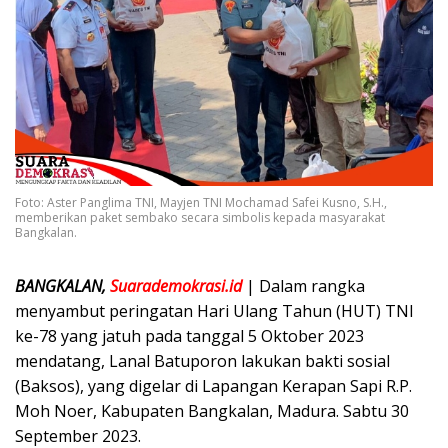
Foto: Aster Panglima TNI, Mayjen TNI Mochamad Safei Kusno, S.H.,
memberikan paket sembako secara simbolis kepada masyarakat
Bangkalan.
BANGKALAN,
Suarademokrasi.id
| Dalam rangka
menyambut peringatan Hari Ulang Tahun (HUT) TNI
ke-78 yang jatuh pada tanggal 5 Oktober 2023
mendatang, Lanal Batuporon lakukan bakti sosial
(Baksos), yang digelar di Lapangan Kerapan Sapi R.P.
Moh Noer, Kabupaten Bangkalan, Madura. Sabtu 30
September 2023.