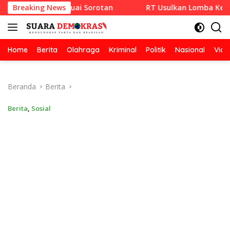
Langsung
A SETIA Tuai Sorotan
Breaking News
RT Usulkan Lomba Kebersihan Ber
ke
konten
Home
Berita
Olahraga
Kriminal
Politik
Nasional
Vide
Beranda
Berita
Berita
,
Sosial