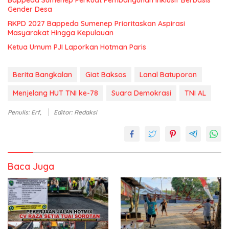
Bappeda Sumenep Perkuat Pembangunan Inklusif Berbasis
Gender Desa
RKPD 2027 Bappeda Sumenep Prioritaskan Aspirasi
Masyarakat Hingga Kepulauan
Ketua Umum PJI Laporkan Hotman Paris
Berita Bangkalan
Giat Baksos
Lanal Batuporon
Menjelang HUT TNI ke-78
Suara Demokrasi
TNI AL
Penulis: Erf,
Editor: Redaksi
Baca Juga