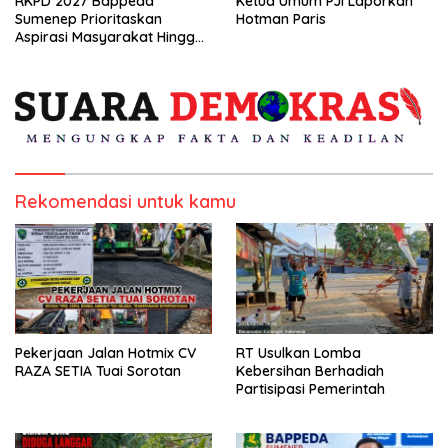
RKPD 2027 Bappeda
Ketua Umum PJI Laporkan
Sumenep Prioritaskan
Hotman Paris
Aspirasi Masyarakat Hingga
Kepulauan
Rekomendasi untuk kamu
Pekerjaan Jalan Hotmix CV
RT Usulkan Lomba
RAZA SETIA Tuai Sorotan
Kebersihan Berhadiah
Partisipasi Pemerintah