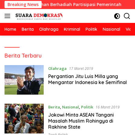
Langsung
Lomba Kebersihan Berhadiah Partisipasi Pemerintah
Breaking News
Ok
ke
konten
Home
Berita
Olahraga
Kriminal
Politik
Nasional
Vide
Suara
Berita Terbaru
demokrasi
Olahraga
17 Maret 2019
Pergantian Jitu Luis Milla yang
Mengantar Indonesia ke Semifinal
Berita
,
Nasional
,
Politik
16 Maret 2019
Jokowi Minta ASEAN Tangani
Masalah Muslim Rohingya di
Rakhine State
Topik Politik