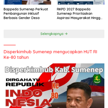
Bappeda Sumenep Perkuat
RKPD 2027 Bappeda
Pembangunan Inklusif
Sumenep Prioritaskan
Berbasis Gender Desa
Aspirasi Masyarakat Hingga
Kepulauan
Selengkapnya
Disperkimhub Sumenep mengucapkan HUT RI
Ke-80 tahun