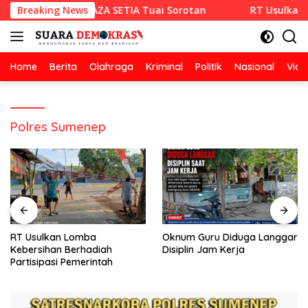
Langsung
 Hotmix CV RAZA SETIA Tuai Sorotan
Breaking News
RT Usulkan Lomba 
ke
konten
Home
Berita
Olahraga
Kriminal
Politik
Nasional
Vide
Polres Sumenep
RT Usulkan Lomba
Oknum Guru Diduga Langgar
Kebersihan Berhadiah
Disiplin Jam Kerja
Partisipasi Pemerintah