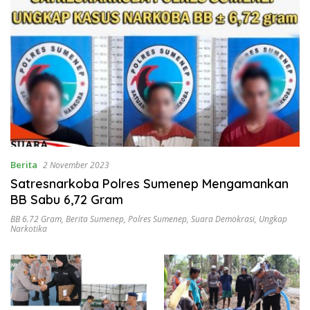
Berita
2 November 2023
Satresnarkoba Polres Sumenep Mengamankan
BB Sabu 6,72 Gram
BB 6.72 Gram
,
Berita Sumenep
,
Polres Sumenep
,
Suara Demokrasi
,
Ungkap
Narkotika