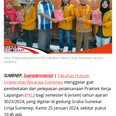
Foto: Pelepasan peserta PKL Fakultas Hukum Unija Sumenep secara
simbolis.
SUMENEP,
Suarademokrasi
|
Fakultas Hukum
Universitas Wiraraja Sumenep
menggelar giat
pembekalan dan pelepasan pelaksanaan Praktek Kerja
Lapangan (
PKL
) bagi semester 6 (enam) tahun ajaran
3023/2024, yang digelar di gedung Graha Sumekar
Unija Sumenep, Kamis 25 Januari 2024, sekitar pukul
10.45 wib.