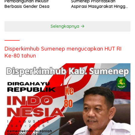
Pembangunan Inklusif
Sumenep Prioritaskan
Berbasis Gender Desa
Aspirasi Masyarakat Hingga
Kepulauan
Selengkapnya
Disperkimhub Sumenep mengucapkan HUT RI
Ke-80 tahun