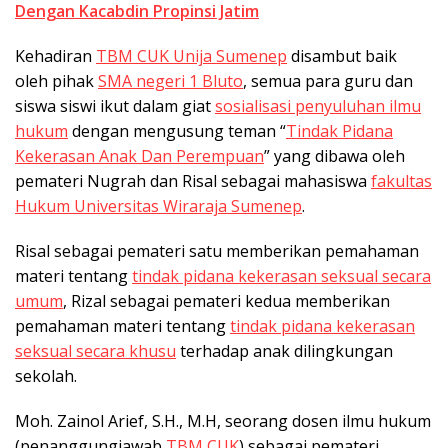
Dengan Kacabdin Propinsi Jatim
Kehadiran
TBM CUK Unija Sumenep
disambut baik
oleh pihak
SMA negeri 1 Bluto
, semua para guru dan
siswa siswi ikut dalam giat
sosialisasi penyuluhan ilmu
hukum
dengan mengusung teman “
Tindak Pidana
Kekerasan Anak Dan Perempuan
” yang dibawa oleh
pemateri Nugrah dan Risal sebagai mahasiswa
fakultas
Hukum Universitas Wiraraja Sumenep
.
Risal sebagai pemateri satu memberikan pemahaman
materi tentang
tindak pidana kekerasan seksual secara
umum
, Rizal sebagai pemateri kedua memberikan
pemahaman materi tentang
tindak pidana kekerasan
seksual secara khusu
terhadap anak dilingkungan
sekolah.
Moh. Zainol Arief, S.H., M.H, seorang dosen ilmu hukum
(penanggungjawab
TBM CUK
) sebagai pemateri