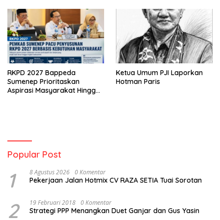
RKPD 2027 Bappeda
Ketua Umum PJI Laporkan
Sumenep Prioritaskan
Hotman Paris
Aspirasi Masyarakat Hingga
Kepulauan
Popular Post
1
8 Agustus 2026
0 Komentar
Pekerjaan Jalan Hotmix CV RAZA SETIA Tuai Sorotan
2
19 Februari 2018
0 Komentar
Strategi PPP Menangkan Duet Ganjar dan Gus Yasin