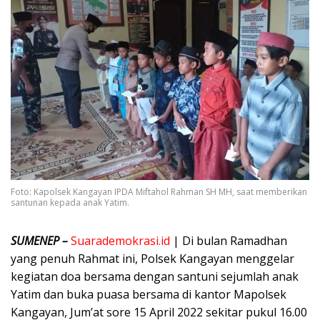
Foto: Kapolsek Kangayan IPDA Miftahol Rahman SH MH, saat memberikan
santunan kepada anak Yatim.
SUMENEP –
Suarademokrasi.id
| Di bulan Ramadhan
yang penuh Rahmat ini, Polsek Kangayan menggelar
kegiatan doa bersama dengan santuni sejumlah anak
Yatim dan buka puasa bersama di kantor Mapolsek
Kangayan, Jum’at sore 15 April 2022 sekitar pukul 16.00