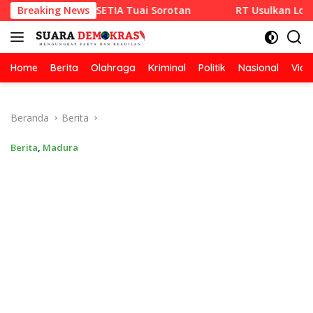
Langsung
 CV RAZA SETIA Tuai Sorotan
Breaking News
RT Usulkan Lomba Kebersi
ke
konten
Home
Berita
Olahraga
Kriminal
Politik
Nasional
Vide
Beranda
Berita
Berita
,
Madura