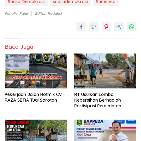
Suara Demokrasi
suarademokrasi
Sumenep
Penulis: Fajar
Editor: Redaksi
Baca Juga
Pekerjaan Jalan Hotmix CV
RT Usulkan Lomba
RAZA SETIA Tuai Sorotan
Kebersihan Berhadiah
Partisipasi Pemerintah