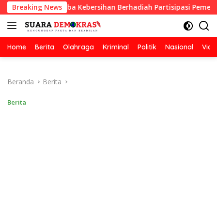
Langsung
ulkan Lomba Kebersihan Berhadiah Partisipasi Pemerintah
Breaking News
ke
konten
Home
Berita
Olahraga
Kriminal
Politik
Nasional
Vide
Beranda
Berita
Berita