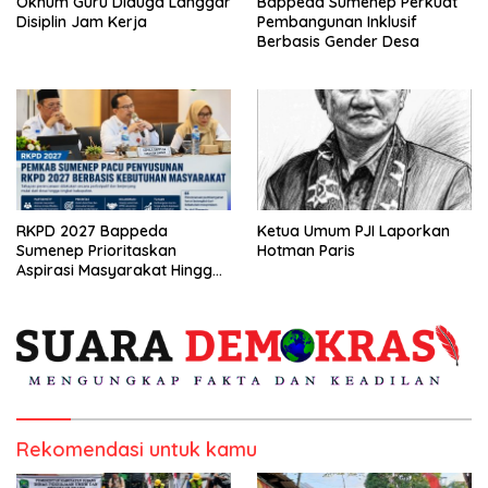
Oknum Guru Diduga Langgar
Bappeda Sumenep Perkuat
Disiplin Jam Kerja
Pembangunan Inklusif
Berbasis Gender Desa
RKPD 2027 Bappeda
Ketua Umum PJI Laporkan
Sumenep Prioritaskan
Hotman Paris
Aspirasi Masyarakat Hingga
Kepulauan
Rekomendasi untuk kamu