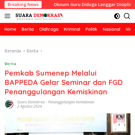
Langsung
erintah
Breaking News
Oknum Guru Diduga Langgar Disiplin Jam Kerja
ke
konten
Home
Berita
Olahraga
Kriminal
Politik
Nasional
Vide
Beranda
Berita
Berita
Pemkab Sumenep Melalui
BAPPEDA Gelar Seminar dan FGD
Penanggulangan Kemiskinan
Suara Demokrasi
-
Penanggulangan Kemiskinan
2 Agustus 2024