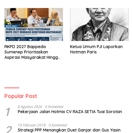
RKPD 2027 Bappeda
Ketua Umum PJI Laporkan
Sumenep Prioritaskan
Hotman Paris
Aspirasi Masyarakat Hingga
Kepulauan
Popular Post
1
8 Agustus 2026
0 Komentar
Pekerjaan Jalan Hotmix CV RAZA SETIA Tuai Sorotan
2
19 Februari 2018
0 Komentar
Strategi PPP Menangkan Duet Ganjar dan Gus Yasin