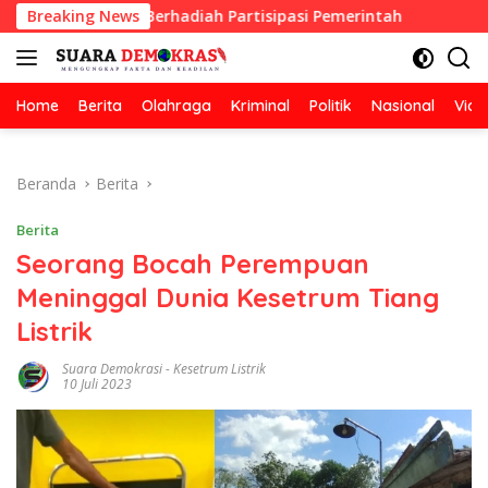
Langsung
bersihan Berhadiah Partisipasi Pemerintah
Breaking News
Oknum Guru
ke
konten
Home
Berita
Olahraga
Kriminal
Politik
Nasional
Vide
Beranda
Berita
Berita
Seorang Bocah Perempuan
Meninggal Dunia Kesetrum Tiang
Listrik
Suara Demokrasi
-
Kesetrum Listrik
10 Juli 2023