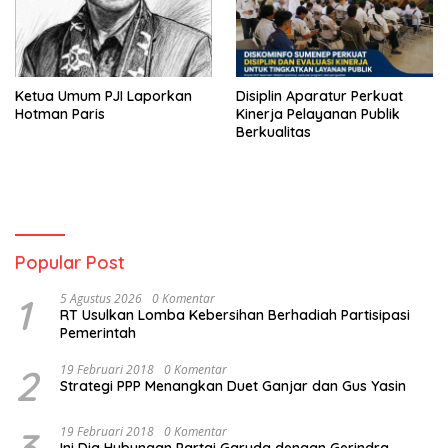
Ketua Umum PJI Laporkan
Disiplin Aparatur Perkuat
Hotman Paris
Kinerja Pelayanan Publik
Berkualitas
Popular Post
1
5 Agustus 2026
0 Komentar
RT Usulkan Lomba Kebersihan Berhadiah Partisipasi
Pemerintah
2
19 Februari 2018
0 Komentar
Strategi PPP Menangkan Duet Ganjar dan Gus Yasin
3
19 Februari 2018
0 Komentar
Ini Dia Hubungan Partai Garuda dengan Gerindra