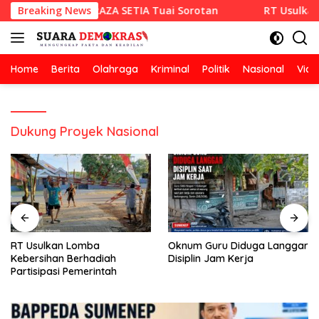
Langsung
an Hotmix CV RAZA SETIA Tuai Sorotan
Breaking News
RT Usulkan Lomb
ke
konten
Home
Berita
Olahraga
Kriminal
Politik
Nasional
Vide
Dukung Proyek Nasional
RT Usulkan Lomba
Oknum Guru Diduga Langgar
Kebersihan Berhadiah
Disiplin Jam Kerja
Partisipasi Pemerintah