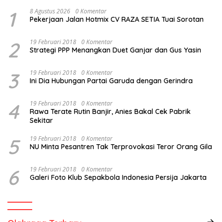
1
8 Agustus 2026
0 Komentar
Pekerjaan Jalan Hotmix CV RAZA SETIA Tuai Sorotan
2
19 Februari 2018
0 Komentar
Strategi PPP Menangkan Duet Ganjar dan Gus Yasin
3
19 Februari 2018
0 Komentar
Ini Dia Hubungan Partai Garuda dengan Gerindra
4
19 Februari 2018
0 Komentar
Rawa Terate Rutin Banjir, Anies Bakal Cek Pabrik
Sekitar
5
19 Februari 2018
0 Komentar
NU Minta Pesantren Tak Terprovokasi Teror Orang Gila
6
19 Februari 2018
0 Komentar
Galeri Foto Klub Sepakbola Indonesia Persija Jakarta