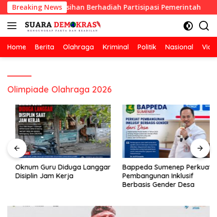
Langsung
n Lomba Kebersihan Berhadiah Partisipasi Pemerintah
Breaking News
ke
konten
Home
Berita
Olahraga
Kriminal
Politik
Nasional
Vide
Olimpiade Olahraga 2026
Oknum Guru Diduga Langgar
Bappeda Sumenep Perkuat
Disiplin Jam Kerja
Pembangunan Inklusif
Berbasis Gender Desa